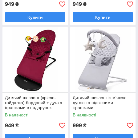
949
949
₴
₴
Купити
Купити
Дитячий шезлонг (крісло-
Дитячий шезлонг із м'якою
гойдалка) бордовий + дуга з
дугою та підвісними
іграшками в подарунок
іграшками
В наявності
В наявності
949
999
₴
₴