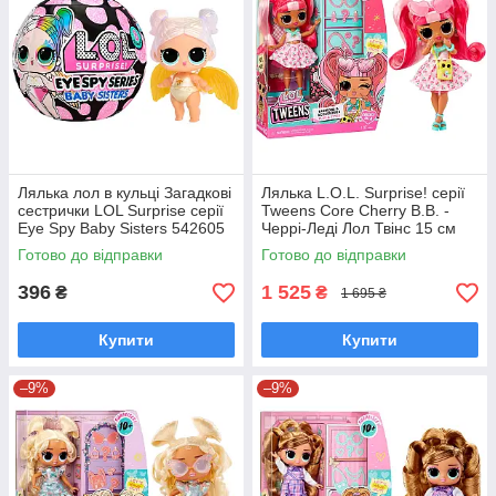
Лялька лол в кульці Загадкові
Лялька L.O.L. Surprise! серії
сестрички LOL Surprise серії
Tweens Core Cherry B.B. -
Eye Spy Baby Sisters 542605
Черрі-Леді Лол Твінс 15 см
542575
Готово до відправки
Готово до відправки
396
1 525
₴
₴
1 695 ₴
Купити
Купити
–9%
–9%