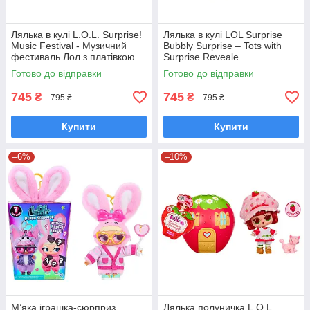
Лялька в кулі L.O.L. Surprise!
Лялька в кулі LOL Surprise
Music Festival - Музичний
Bubbly Surprise – Tots with
фестиваль Лол з платівкою
Surprise Reveale
249641
Бульбашкова феєрія ЛОЛ
Готово до відправки
Готово до відправки
124542
745
745
₴
₴
795 ₴
795 ₴
Купити
Купити
–6%
–10%
М’яка іграшка‑сюрприз
Лялька полуничка L.O.L.