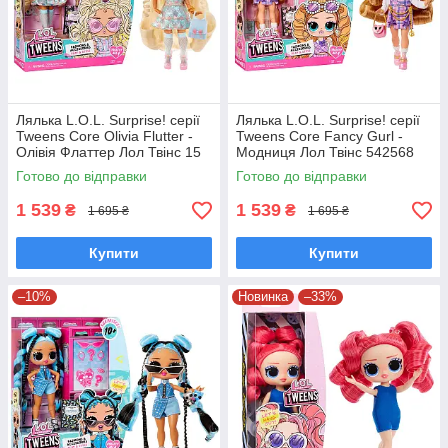
Лялька L.O.L. Surprise! серії
Лялька L.O.L. Surprise! серії
Tweens Core Olivia Flutter -
Tweens Core Fancy Gurl -
Олівія Флаттер Лол Твінс 15
Модниця Лол Твінс 542568
см 559412
Готово до відправки
Готово до відправки
1 539
1 539
₴
₴
1 695 ₴
1 695 ₴
Купити
Купити
–10%
Новинка
–33%