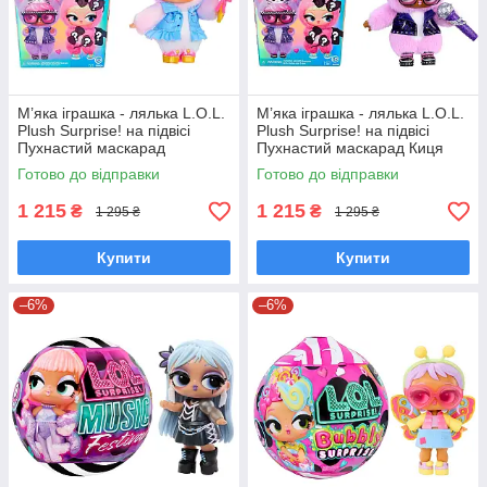
М’яка іграшка - лялька L.O.L.
М’яка іграшка - лялька L.O.L.
Plush Surprise! на підвісі
Plush Surprise! на підвісі
Пухнастий маскарад
Пухнастий маскарад Киця
Єдиноріг Кора Лол з вушками
Рокер Лол з вушками 249498-
Готово до відправки
Готово до відправки
249498-6
1
1 215
1 215
₴
₴
1 295 ₴
1 295 ₴
Купити
Купити
–6%
–6%