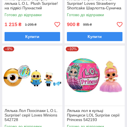
лялька L.O.L. Plush Surprise!
Surprise! Loves Strawberry
на підвісі Пухнастий
Shortcake Шарлотта-Суничка
маскарад Лол з вушками
та друзі в полуничці 596530
Готово до відправки
Готово до відправки
249498
1 215
900
₴
₴
1 295 ₴
995 ₴
Купити
Купити
–9%
–10%
Лялька Лол Поосіпаки L.O.L.
Лялька лол в кульці
Surprise! серії Loves Minions
Принцеси LOL Surprise серії
542728
Princess 542193
Готово до відправки
Готово до відправки