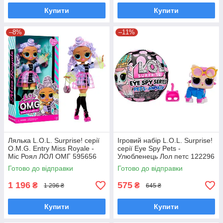
Купити
Купити
–8%
–11%
Лялька L.O.L. Surprise! серії
Ігровий набір L.O.L. Surprise!
O.M.G. Entry Miss Royale -
серії Eye Spy Pets -
Міс Роял ЛОЛ ОМГ 595656
Улюбленець Лол петс 122296
Готово до відправки
Готово до відправки
1 196
575
₴
₴
1 296 ₴
645 ₴
Купити
Купити