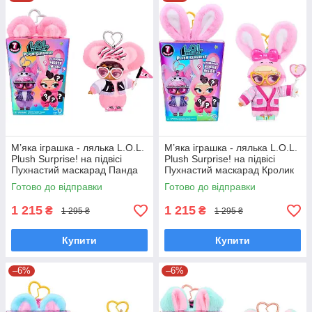
Багатофункціональність кульки-футляру: підставка
для ляльки, ванночка для купання, модна сумочка для
зберігання.
Збери всю серію неймовірних подружок L. O. L. та поповнити
свою колекцію сюрпризів!
М’яка іграшка - лялька L.O.L.
М’яка іграшка - лялька L.O.L.
Plush Surprise! на підвісі
Plush Surprise! на підвісі
Пухнастий маскарад Панда
Пухнастий маскарад Кролик
Ма Лол з вушками 249498-2
Сінна Лол з вушками 249498-
Готово до відправки
Готово до відправки
3
1 215
1 215
₴
₴
1 295 ₴
1 295 ₴
Купити
Купити
–6%
–6%