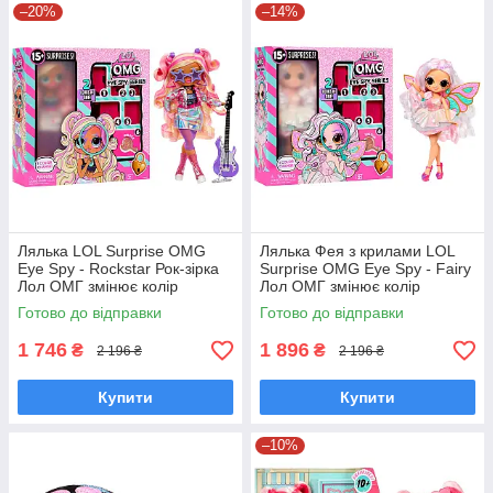
–20%
–14%
Лялька LOL Surprise OMG
Лялька Фея з крилами LOL
Eye Spy - Rockstar Рок-зірка
Surprise OMG Eye Spy - Fairy
Лол ОМГ змінює колір
Лол ОМГ змінює колір
542681
542650
Готово до відправки
Готово до відправки
1 746
1 896
₴
₴
2 196 ₴
2 196 ₴
Купити
Купити
–10%