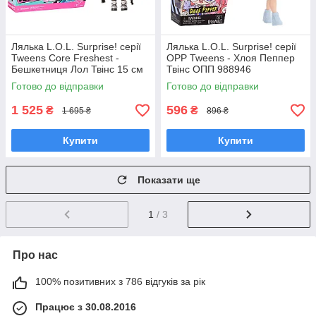
Лялька L.O.L. Surprise! серії
Лялька L.O.L. Surprise! серії
Tweens Core Freshest -
OPP Tweens - Хлоя Пеппер
Бешкетниця Лол Твінс 15 см
Твінс ОПП 988946
542582
Готово до відправки
Готово до відправки
1 525
596
₴
₴
1 695 ₴
896 ₴
Купити
Купити
Показати ще
1
/ 3
Про нас
100% позитивних з 786 відгуків за рік
Працює з 30.08.2016