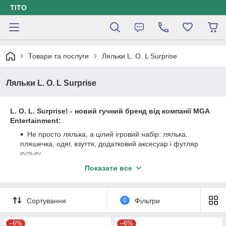
ТІТО
Товари та послуги
Ляльки L. O. L Surprise
Ляльки L. O. L Surprise
L. O. L. Surprise! - новий гучний бренд від компанії MGA
Entertainment:
Не просто лялька, а цілий ігровий набір: лялька,
пляшечка, одяг, взуття, додатковий аксесуар і футляр
кульку.
Новий формат сюрпризу. Розпакування 7ми шарів! З
Показати все
кожним новим шаром трапляється один з аксесуарів
набору. сама лялечка ховається в сумочці-кулі.
Кожна лялька по-своєму особлива: одна плаче, друга
Сортування
0
Фільтри
бризкається водою, третя робить пі-пі, а деякі з них
навіть міняють колір в холодній воді
–6%
–6%