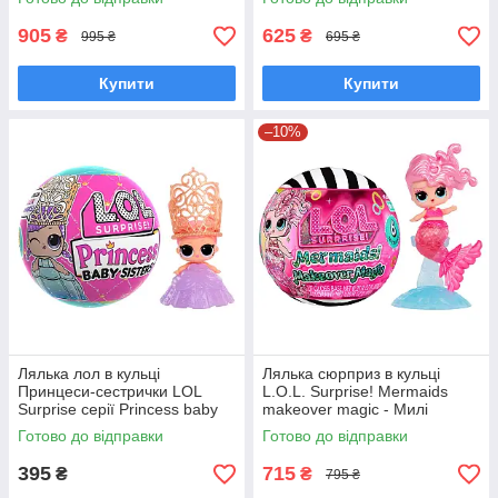
905
625
₴
₴
995 ₴
695 ₴
Купити
Купити
–10%
Лялька лол в кульці
Лялька сюрприз в кульці
Принцеси-сестрички LOL
L.O.L. Surprise! Mermaids
Surprise серії Princess baby
makeover magic - Милі
sisters 567523
русалоньки Лол 596301
Готово до відправки
Готово до відправки
395
715
₴
₴
795 ₴