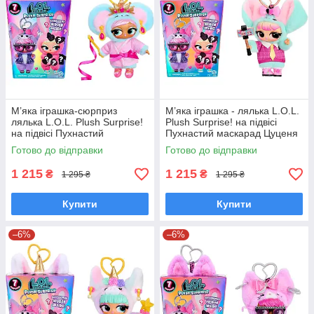
М’яка іграшка‑сюрприз
М’яка іграшка ‑ лялька L.O.L.
лялька L.O.L. Plush Surprise!
Plush Surprise! на підвісі
на підвісі Пухнастий
Пухнастий маскарад Цуценя
маскарад Мишка Ріна з
Тарт Лол з вушками 249498-5
Готово до відправки
Готово до відправки
вушками 249498-4
1 215
1 215
₴
₴
1 295 ₴
1 295 ₴
Купити
Купити
–6%
–6%