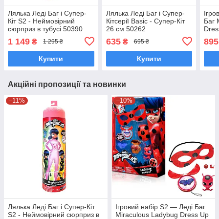
Лялька Леді Баг і Супер-
Лялька Леді Баг і Супер-
Ігро
Кіт S2 - Неймовірний
Кітсерії Basic - Супер-Кіт
Баг 
сюрприз в тубусі 50390
26 см 50262
Dres
1 149
635
895
₴
₴
1 295 ₴
695 ₴
Купити
Купити
Акційні пропозиції та новинки
–11%
–10%
Лялька Леді Баг і Супер-Кіт
Ігровий набір S2 — Леді Баг
S2 - Неймовірний сюрприз в
Miraculous Ladybug Dress Up