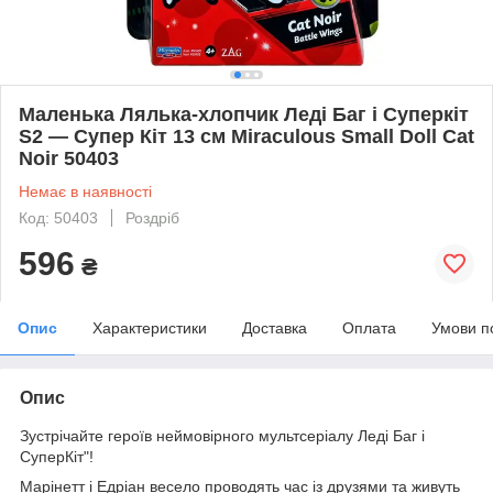
Маленька Лялька-хлопчик Леді Баг і Суперкіт
S2 — Супер Кіт 13 см Miraculous Small Doll Cat
Noir 50403
Немає в наявності
Код: 50403
Роздріб
596
₴
Опис
Характеристики
Доставка
Оплата
Умови п
Опис
Зустрічайте героїв неймовірного мультсеріалу Леді Баг і
СуперКіт"!
Марінетт і Едріан весело проводять час із друзями та живуть