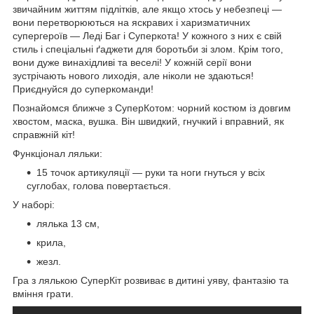
звичайним життям підлітків, але якщо хтось у небезпеці —
вони перетворюються на яскравих і харизматичних
супергероїв — Леді Баг і Суперкота! У кожного з них є свій
стиль і спеціальні ґаджети для боротьби зі злом. Крім того,
вони дуже винахідливі та веселі! У кожній серії вони
зустрічають нового лиходія, але ніколи не здаються!
Приєднуйся до суперкоманди!
Познайомся ближче з СуперКотом: чорний костюм із довгим
хвостом, маска, вушка. Він швидкий, гнучкий і вправний, як
справжній кіт!
Функціонал ляльки:
15 точок артикуляції — руки та ноги гнуться у всіх
суглобах, голова повертається.
У наборі:
лялька 13 см,
крила,
жезл.
Гра з лялькою СуперКіт розвиває в дитині уяву, фантазію та
вміння грати.