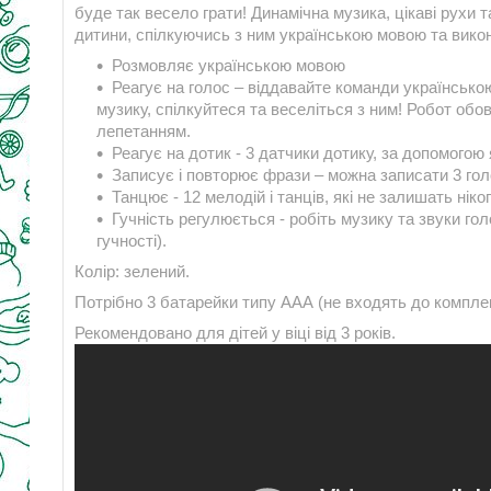
буде так весело грати! Динамічна музика, цікаві рухи 
дитини, спілкуючись з ним українською мовою та викон
Розмовляє українською мовою
Реагує на голос – віддавайте команди українсько
музику, спілкуйтеся та веселіться з ним! Робот об
лепетанням.
Реагує на дотик - 3 датчики дотику, за допомогою
Записує і повторює фрази – можна записати 3 го
Танцює - 12 мелодій і танців, які не залишать нік
Гучність регулюється - робіть музику та звуки го
гучності).
Колір: зелений.
Потрібно 3 батарейки типу ААА (не входять до комплек
Рекомендовано для дітей у віці від 3 років.