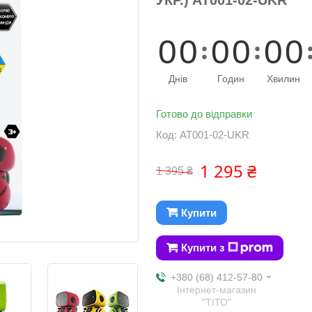
0
0
0
0
0
0
Днів
Годин
Хвилин
Готово до відправки
Код:
AT001-02-UKR
1 295 ₴
1 395 ₴
Купити
Купити з
+380 (68) 412-57-80
Інтернет-магазин
"ТІТО"