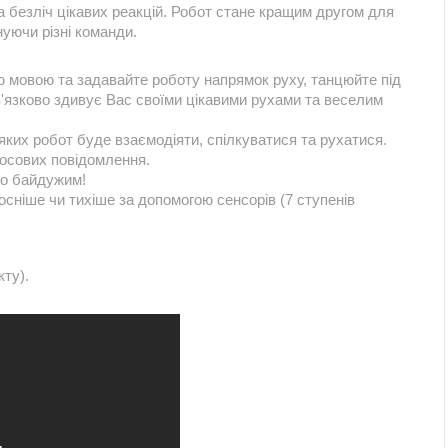
та безліч цікавих реакцій. Робот стане кращим другом для
уючи різні команди.
ю мовою та задавайте роботу напрямок руху, танцюйте під
ов'язково здивує Вас своїми цікавими рухами та веселим
 яких робот буде взаємодіяти, спілкуватися та рухатися.
лосових повідомлення.
ого байдужим!
лосніше чи тихіше за допомогою сенсорів (7 ступенів
ту).