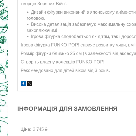
творців Зоряних Війн".
Дизайн фігурки виконаний в японському аніме-стил
головою.
Висока деталізація забезпечує максимальну схожі
захоплюючим!
Ігрова фігурка сподобається як дітям, так і дорос
Ігрова фігурка FUNKO POP! сприяє розвитку уяви, вмінн
Розмір фігурки близько 25 см (в залежності від аксесуа
Створіть власну колекцію FUNKO POP!
Рекомендовано для дітей віком від 3 років.
ІНФОРМАЦІЯ ДЛЯ ЗАМОВЛЕННЯ
Ціна:
2 745 ₴