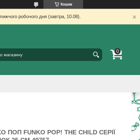
Кошик
ижчого робочого дня (завтра, 10.08).
О ПОП FUNKO POP! THE CHILD CЕРІЇ
К 25 СМ 49757