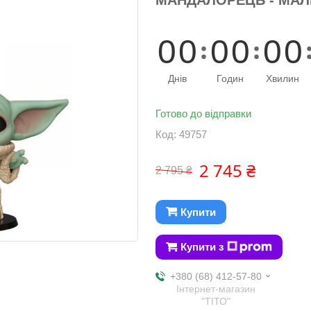
0
0
0
0
0
0
Днів
Годин
Хвилин
Готово до відправки
Код:
49757
2 745 ₴
2 795 ₴
Купити
Купити з
+380 (68) 412-57-80
Інтернет-магазин
"ТІТО"