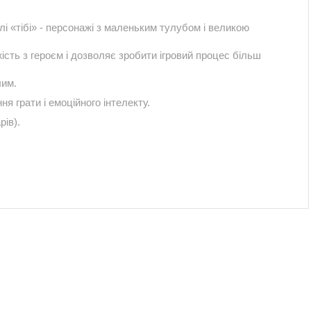
і «тібі» - персонажі з маленьким тулубом і великою
сть з героєм і дозволяє зробити ігровий процес більш
лим.
я грати і емоційного інтелекту.
рів).