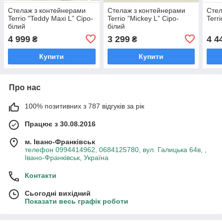
Стелаж з контейнерами
Стелаж з контейнерами
Стел
Terrio "Teddy Maxi L” Сіро-
Terrio ”Mickey L” Сіро-
Terr
білий
білий
4 999
3 299
4 4
₴
₴
Купити
Купити
Про нас
100% позитивних з 787 відгуків за рік
Працює з 30.08.2016
м. Івано-Франківськ
телефон 0994414962, 0684125780, вул. Галицька 64в, ,
Івано-Франківськ, Україна
Контакти
Сьогодні вихідний
Показати весь графік роботи