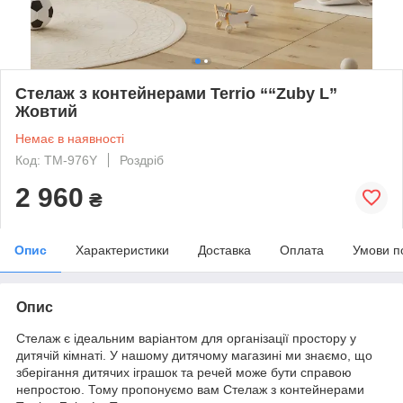
Стелаж з контейнерами Terrio ““Zuby L”
Жовтий
Немає в наявності
Код: TM-976Y
Роздріб
2 960
₴
Опис
Характеристики
Доставка
Оплата
Умови п
Опис
Стелаж є ідеальним варіантом для організації простору у
дитячій кімнаті. У нашому дитячому магазині ми знаємо, що
зберігання дитячих іграшок та речей може бути справою
непростою. Тому пропонуємо вам Стелаж з контейнерами