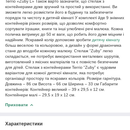
Terrio «Zuby L» Також варто зазначити, що стелаж з
контейнерами дуже зручний та простий у використанні. Ви
зможете легко розмістити його в будинку та забезпечити
порядок та чистоту в дитячій кімнаті У комплекті йде 9 знімних
контейнерів різних розмірів, що дозволяє комфортно
сортувати іграшки, книги та інші улюблені речі малюка. Кожна
поличка витримує до 50 кг ваги, що робить його дуже міцним і
надійним. Яскравий колір допоможе зробити
дитячу кімнату
більш веселою та кольоровою, а дизайн у формі дракончика
стане до вподоби кожному малюку. Стелаж “Zuby” легко
складається, не потребує використання металевих шурупів,
виготовлений з якісних матеріалів та є повністю безпечним
для дітей. Стелаж з контейнерами Terrio “Zuby” є чудовим
варіантом для кожної дитячої кімнати, яка потребує
організації простору та яскравих кольорів. Розміри гарнітура.
Довжина – 86 см Висота – 66 см Ширина – 33 см Габарити
контейнерів: Контейнер великий – 39 х 29,5 х 12 см.
Контейнери малі – 29,5 х 19 х 12 см.
Приховати
Характеристики