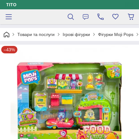
ТІТО
Товари та послуги
Ігрові фігурки
Фігурки Moji Pops
–43%