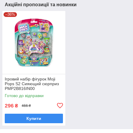
Акційні пропозиції та новинки
–36%
Ігровий набір фігурок Moji
Pops S2 Сияющий сюрприз
PMP2B816IN00
Готово до відправки
296
₴
466 ₴
Купити