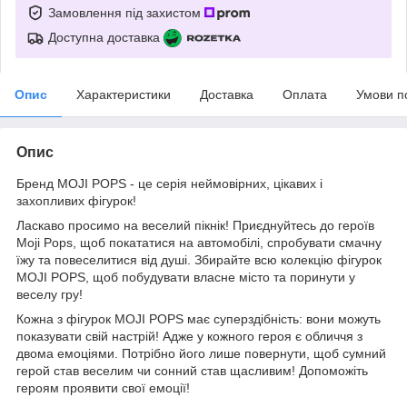
Замовлення під захистом
Доступна доставка
Опис
Характеристики
Доставка
Оплата
Умови п
Опис
Бренд MOJI POPS - це серія неймовірних, цікавих і
захопливих фігурок!
Ласкаво просимо на веселий пікнік! Приєднуйтесь до героїв
Moji Pops, щоб покататися на автомобілі, спробувати смачну
їжу та повеселитися від душі. Збирайте всю колекцію фігурок
MOJI POPS, щоб побудувати власне місто та поринути у
веселу гру!
Кожна з фігурок MOJI POPS має суперздібність: вони можуть
показувати свій настрій! Адже у кожного героя є обличчя з
двома емоціями. Потрібно його лише повернути, щоб сумний
герой став веселим чи сонний став щасливим! Допоможіть
героям проявити свої емоції!