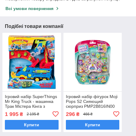
Всі умови повернення
Подібні товари компанії
Ігровий набір SuperThings
Ігровий набір фігурок Moji
Mr King Truck - машинка
Pops S2 Сияющий
Трак Містера Кінга з
сюрприз PMP2B816IN00
фігурками PSTSP114IN10
1 995
296
₴
₴
2 195 ₴
466 ₴
Купити
Купити