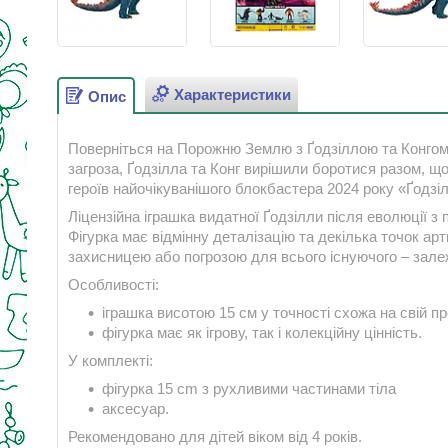
Характеристики
Опис
Поверніться на Порожню Землю з Ґодзіллою та Конгом у
загроза, Ґодзілла та Конг вирішили боротися разом, щ
героїв найочікуванішого блокбастера 2024 року «Ґодзіл
Ліцензійна іграшка видатної Ґодзілли після еволюції з
Фігурка має відмінну деталізацію та декілька точок ар
захисницею або погрозою для всього існуючого – залеж
Особливості:
іграшка висотою 15 см у точності схожа на свій п
фігурка має як ігрову, так і колекційну цінність.
У комплекті:
фігурка 15 сm з рухливими частинами тіла
аксесуар.
Рекомендовано для дітей віком від 4 років.