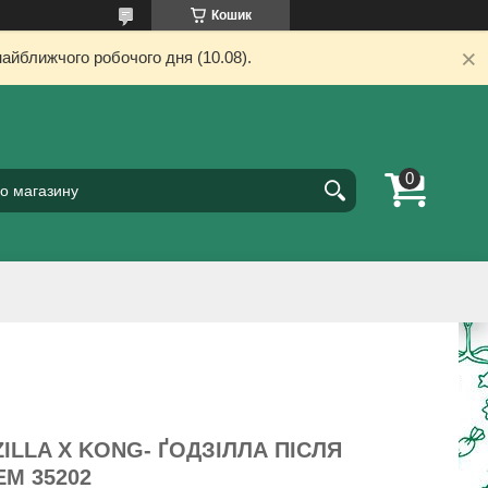
Кошик
айближчого робочого дня (10.08).
ILLA X KONG- ҐОДЗІЛЛА ПІСЛЯ
М 35202