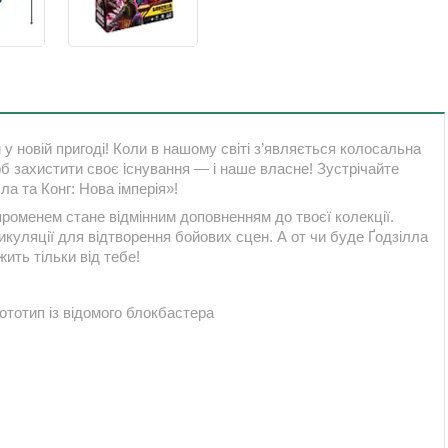
 новій пригоді! Коли в нашому світі з’являється колосальна
об захистити своє існування — і наше власне! Зустрічайте
ла та Конг: Нова імперія»!
 променем стане відмінним доповненням до твоєї колекції.
тикуляції для відтворення бойових сцен. А от чи буде Ґодзілла
ить тільки від тебе!
рототип із відомого блокбастера