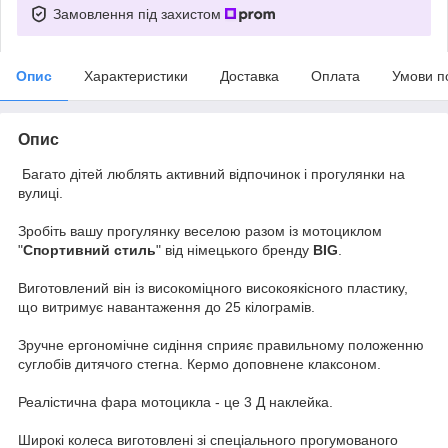
Замовлення під захистом
Опис
Характеристики
Доставка
Оплата
Умови п
Опис
Багато дітей люблять активний відпочинок і прогулянки на
вулиці.
Зробіть вашу прогулянку веселою разом із мотоциклом
"
Спортивний стиль
" від німецького бренду
BIG
.
Виготовлений він із високоміцного високоякісного пластику,
що витримує навантаження до 25 кілограмів.
Зручне ергономічне сидіння сприяє правильному положенню
суглобів дитячого стегна. Кермо доповнене клаксоном.
Реалістична фара мотоцикла - це 3 Д наклейка.
Широкі колеса виготовлені зі спеціального прогумованого