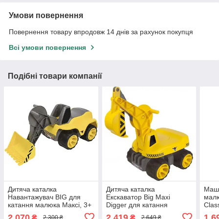
Умови повернення
Повернення товару впродовж 14 днів за рахунок покупця
Всі умови повернення
Подібні товари компанії
Дитяча каталка
Дитяча каталка
Маши
Навантажувач BIG для
Екскаватор Big Maxi
малю
катання малюка Максі, 3+
Digger для катання
Clas
0055813
малюка (55811) толокар
2 070
2 419
1 6
₴
₴
2 300 ₴
2 649 ₴