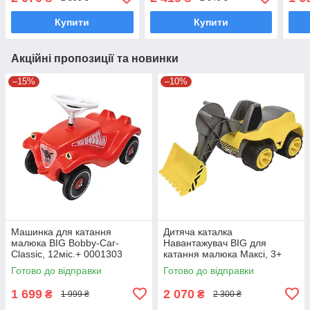
Купити
Купити
Акційні пропозиції та новинки
–15%
–10%
Машинка для катання
Дитяча каталка
малюка BIG Bobby-Car-
Навантажувач BIG для
Classic, 12міс.+ 0001303
катання малюка Максі, 3+
0055813
Готово до відправки
Готово до відправки
1 699
2 070
₴
₴
1 999 ₴
2 300 ₴