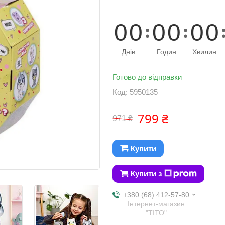
0
0
0
0
0
0
Днів
Годин
Хвилин
Готово до відправки
Код:
5950135
799 ₴
971 ₴
Купити
Купити з
+380 (68) 412-57-80
Інтернет-магазин
"ТІТО"