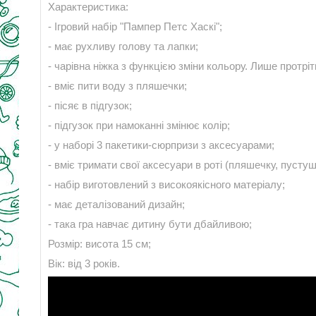
Характеристика:
- Ігровий набір "Пампер Петс Хаскі";
- має рухливу голову та лапки;
- чарівна ніжка з функцією зміни кольору. Лише протріт
- вміє пити воду з пляшечки;
- пісяє в підгузок;
- підгузок при намоканні змінює колір;
- у наборі 3 пакетики-сюрпризи з аксесуарами;
- вміє тримати свої аксесуари в роті (пляшечку, пусту
- набір виготовлений з високоякісного матеріалу;
- має деталізований дизайн;
- така гра навчає дитину бути дбайливою;
Розмір: висота 15 см;
Вік: від 3 років.