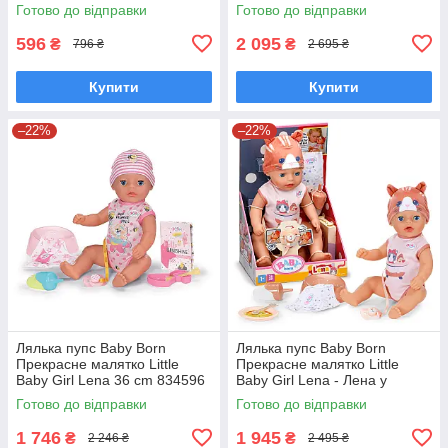
Готово до відправки
Готово до відправки
596
2 095
₴
₴
796 ₴
2 695 ₴
Купити
Купити
–22%
–22%
Лялька пупс Baby Born
Лялька пупс Baby Born
Прекрасне малятко Little
Прекрасне малятко Little
Baby Girl Lena 36 cm 834596
Baby Girl Lena - Лена у
костюмі котика 36 cm 839560
Готово до відправки
Готово до відправки
1 746
1 945
₴
₴
2 246 ₴
2 495 ₴