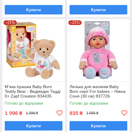
Купити
Купити
–21%
–21%
М'яка іграшка Baby Born
Лялька для малюків Baby
Teddy Bear - Ведмедик Тедді
Born серії For babies – Ніжна
0+ Zapf Creation 834435
Соня (30 см) 837726
Готово до відправки
Готово до відправки
1 096
835
₴
₴
1 396 ₴
1 055 ₴
Купити
Купити