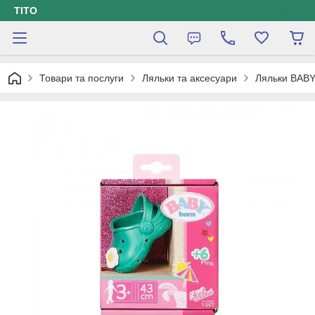
ТІТО
Товари та послуги
Ляльки та аксесуари
Ляльки BAB