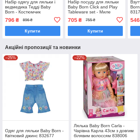
Набір одягу для ляльки і
Набір посуду для ляльки
Взут
ведмедика Тедді Baby
Baby Born Click and Play
Born
Born - Костюмчик
Tableware set - Миле
831
єдинорога (43 см) 839409
годування 839768
796
705
546
₴
₴
896 ₴
755 ₴
Купити
Купити
Акційні пропозиції та новинки
–25%
–22%
Лялька Baby Born Carla -
Одяг для ляльки Baby Born -
Чарівна Карла 43см з довгим
Квітковий джинс 832677
білявим волоссям 838006