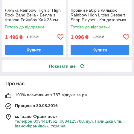
Лялька Rainbow High Jr High
Ігровий набір з лялькою
Rock Band Bella - Белла з
Rainbow High Littles Dessert
гітарою Рейнбоу Хай 23 см
Shop Playset - Кондитерська
565659
Кенді 522058
Готово до відправки
Готово до відправки
1 496
1 096
₴
₴
1 796 ₴
1 296 ₴
Купити
Купити
Показати ще
Про нас
100% позитивних з 787 відгуків за рік
Працює з 30.08.2016
м. Івано-Франківськ
телефон 0994414962, 0684125780, вул. Галицька 64в, ,
Івано-Франківськ, Україна