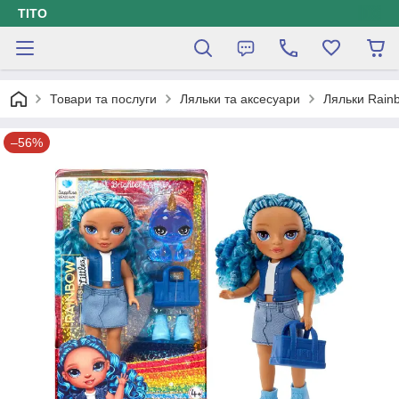
ТІТО
Товари та послуги
Ляльки та аксесуари
Ляльки Rain
–56%