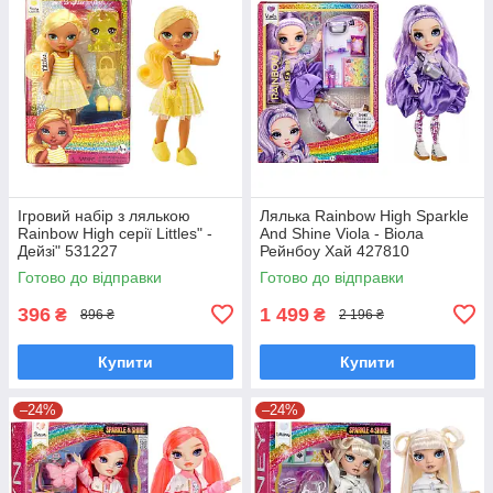
Ігровий набір з лялькою
Лялька Rainbow High Sparkle
Rainbow High серії Littles" -
And Shine Viola - Віола
Дейзі" 531227
Рейнбоу Хай 427810
Готово до відправки
Готово до відправки
396
1 499
₴
₴
896 ₴
2 196 ₴
Купити
Купити
–24%
–24%