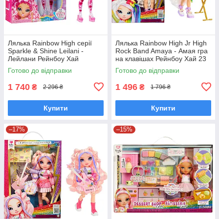
Лялька Rainbow High серії
Лялька Rainbow High Jr High
Sparkle & Shine Leilani -
Rock Band Amaya - Амая гра
Лейлани Рейнбоу Хай
на клавішах Рейнбоу Хай 23
429258
см 565772
Готово до відправки
Готово до відправки
1 740
1 496
₴
₴
2 296 ₴
1 796 ₴
Купити
Купити
–17%
–15%