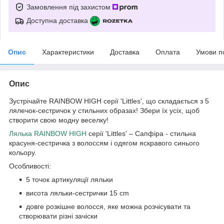
Замовлення під захистом
Доступна доставка
Опис
Характеристики
Доставка
Оплата
Умови п
Опис
Зустрічайте RAINBOW HIGH серії 'Littles', що складається з 5
лялечок-сестричок у стильних образах! Збери їх усіх, щоб
створити свою модну веселку!
Лялька RAINBOW HIGH
серії 'Littles' – Сапфіра - стильна
красуня-сестричка з волоссям і одягом яскравого синього
кольору.
Особливості:
5 точок артикуляції ляльки
висота ляльки-сестрички 15 cm
довге розкішне волосся, яке можна розчісувати та
створювати різні зачіски