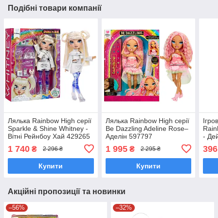
Подібні товари компанії
Лялька Rainbow High серії
Лялька Rainbow High серії
Ігро
Sparkle & Shine Whitney -
Be Dazzling Adeline Rose–
Rain
Вітні Рейнбоу Хай 429265
Аделін 597797
- Де
1 740
1 995
396
₴
₴
2 296 ₴
2 295 ₴
Купити
Купити
Акційні пропозиції та новинки
–56%
–32%