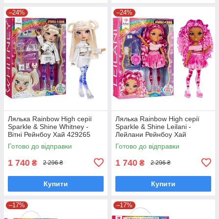
–24%
–24%
Лялька Rainbow High серії
Лялька Rainbow High серії
Sparkle & Shine Whitney -
Sparkle & Shine Leilani -
Вітні Рейнбоу Хай 429265
Лейлани Рейнбоу Хай
429258
Готово до відправки
Готово до відправки
1 740
1 740
₴
₴
2 296 ₴
2 296 ₴
Купити
Купити
–17%
–17%