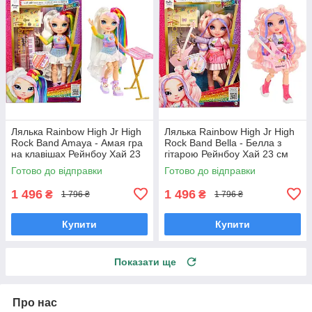
Лялька Rainbow High Jr High
Лялька Rainbow High Jr High
Rock Band Amaya - Амая гра
Rock Band Bella - Белла з
на клавішах Рейнбоу Хай 23
гітарою Рейнбоу Хай 23 см
см 565772
565659
Готово до відправки
Готово до відправки
1 496
1 496
₴
₴
1 796 ₴
1 796 ₴
Купити
Купити
Показати ще
Про нас