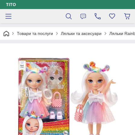
ТІТО
Товари та послуги
Ляльки та аксесуари
Ляльки Rain