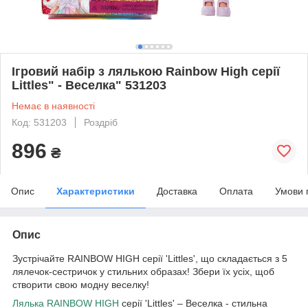
Ігровий набір з лялькою Rainbow High серії
Littles" - Веселка" 531203
Немає в наявності
Код: 531203
Роздріб
896
₴
Опис
Характеристики
Доставка
Оплата
Умови 
Опис
Зустрічайте RAINBOW HIGH серії 'Littles', що складається з 5
лялечок-сестричок у стильних образах! Збери їх усіх, щоб
створити свою модну веселку!
Лялька RAINBOW HIGH
серії 'Littles' – Веселка - стильна