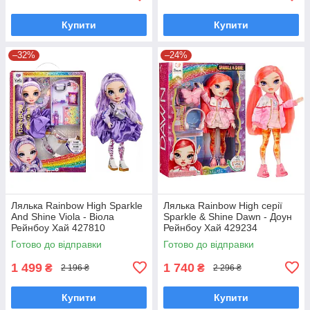
Купити
Купити
–32%
–24%
Лялька Rainbow High Sparkle
Лялька Rainbow High серії
And Shine Viola - Віола
Sparkle & Shine Dawn - Доун
Рейнбоу Хай 427810
Рейнбоу Хай 429234
Готово до відправки
Готово до відправки
1 499
1 740
₴
₴
2 196 ₴
2 296 ₴
Купити
Купити