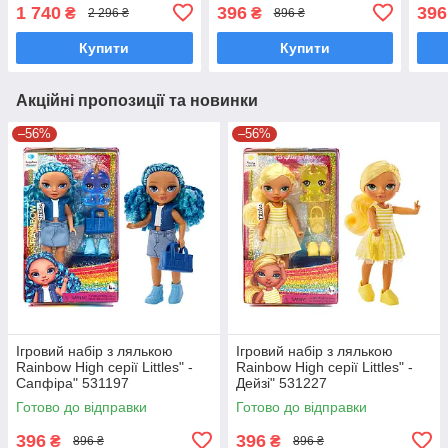
1 740
396
396
₴
₴
2 296 ₴
896 ₴
Купити
Купити
Акційні пропозиції та новинки
–56%
–56%
Ігровий набір з лялькою
Ігровий набір з лялькою
Rainbow High серії Littles" -
Rainbow High серії Littles" -
Сапфіра" 531197
Дейзі" 531227
Готово до відправки
Готово до відправки
396
396
₴
₴
896 ₴
896 ₴