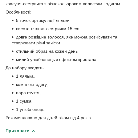
красуня-сестричка з різнокольоровим волоссям і одягом.
Особливості:
5 точок артикуляції ляльки
висота ляльки-сестрички 15 cm
довге розкішне волосся, яке можна розчісувати та
створювати різні зачіски
стильний образ на кожен день
милий улюбленець з ефектом кристала.
До набору входять:
1 лялька,
комплект одягу,
пара взуття,
1 сумка,
1 улюбленець.
Рекомендовано для дітей віком від 4 років.
Приховати