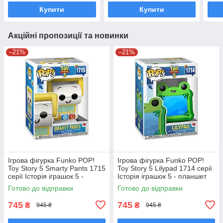
90713
Купити
Купити
Акційні пропозиції та новинки
–21%
–21%
Ігрова фігурка Funko POP!
Ігрова фігурка Funko POP!
Toy Story 5 Smarty Pants 1715
Toy Story 5 Lilypad 1714 серії
серії Історія іграшок 5 -
Історія іграшок 5 - планшет
Смарті Пентс Фанко Поп
Ліліпад Фанко Поп 90770
Готово до відправки
Готово до відправки
90771
745
745
₴
₴
945 ₴
945 ₴