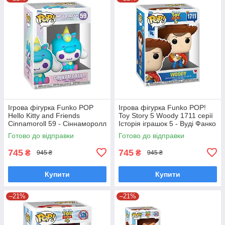
Ігрова фігурка Funko POP
Ігрова фігурка Funko POP!
Hello Kitty and Friends
Toy Story 5 Woody 1711 серії
Cinnamoroll 59 - Сіннаморолл
Історія іграшок 5 - Вуді Фанко
у костюмі єдинорога Фанко
Поп 90767
Готово до відправки
Готово до відправки
Поп 65748
745
745
₴
₴
945 ₴
945 ₴
Купити
Купити
–21%
–21%