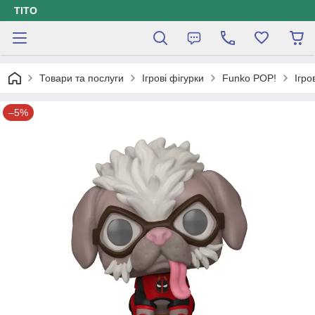
ТІТО
Товари та послуги
Ігрові фігурки
Funko POP!
Ігро
–5%