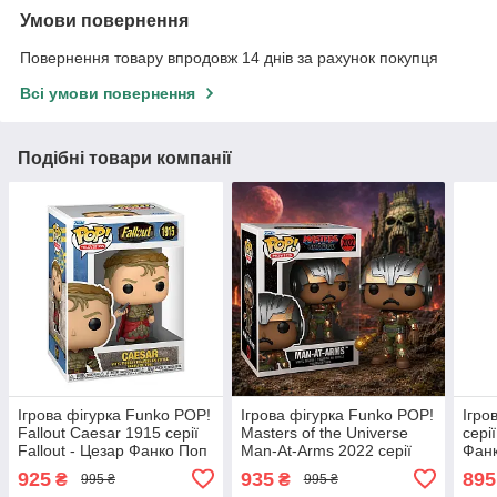
Умови повернення
Повернення товару впродовж 14 днів за рахунок покупця
Всі умови повернення
Подібні товари компанії
Ігрова фігурка Funko POP!
Ігрова фігурка Funko POP!
Ігро
Fallout Caesar 1915 серії
Masters of the Universe
сері
Fallout - Цезар Фанко Поп
Man-At-Arms 2022 серії
Фанк
90707
Володарі Всесвіту -
925
935
895
₴
₴
995 ₴
995 ₴
Людина-Зброяр (2026)