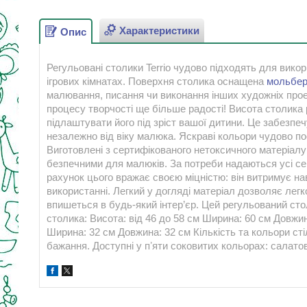
Характеристики
Опис
Регульовані столики Terrio чудово підходять для викор
ігрових кімнатах. Поверхня столика оснащена
мольбе
малювання, писання чи виконання інших художніх про
процесу творчості ще більше радості! Висота столика 
підлаштувати його під зріст вашої дитини. Це забезпеч
незалежно від віку малюка. Яскраві кольори чудово по
Виготовлені з сертифікованого нетоксичного матеріалу
безпечними для малюків. За потреби надаються усі сер
рахунок цього вражає своєю міцністю: він витримує на
використанні. Легкий у догляді матеріал дозволяє лег
впишеться в будь-який інтер’єр. Цей регульований сто
столика: Висота: від 46 до 58 см Ширина: 60 см Довжина
Ширина: 32 см Довжина: 32 см Кількість та кольори сті
бажання. Доступні у пʼяти соковитих кольорах: салато