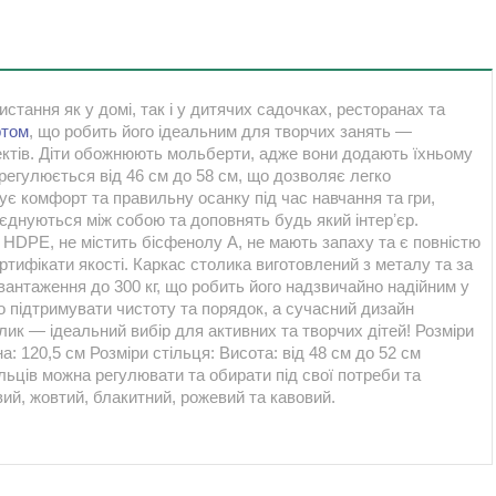
истання як у домі, так і у дитячих садочках, ресторанах та
ртом
, що робить його ідеальним для творчих занять —
ектів. Діти обожнюють мольберти, адже вони додають їхньому
регулюється від 46 см до 58 см, що дозволяє легко
ує комфорт та правильну осанку під час навчання та гри,
єднуються між собою та доповнять будь який інтерʼєр.
 HDPE, не містить бісфенолу А, не мають запаху та є повністю
тифікати якості. Каркас столика виготовлений з металу та за
вантаження до 300 кг, що робить його надзвичайно надійним у
ко підтримувати чистоту та порядок, а сучасний дизайн
лик — ідеальний вибір для активних та творчих дітей! Розміри
: 120,5 см Розміри стільця: Висота: від 48 см до 52 см
льців можна регулювати та обирати під свої потреби та
вий, жовтий, блакитний, рожевий та кавовий.