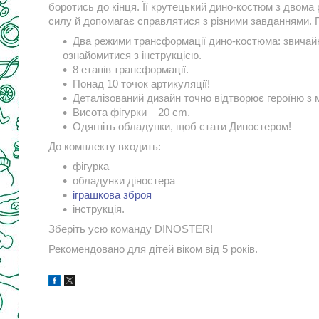
боротись до кінця. Її крутецький дино-костюм з двома
силу й допомагає справлятися з різними завданнями.
Два режими трансформації дино-костюма: звичайн
ознайомитися з інструкцією.
8 етапів трансформації.
Понад 10 точок артикуляції!
Деталізований дизайн точно відтворює героїню з 
Висота фігурки – 20 cm.
Одягніть обладунки, щоб стати Диностером!
До комплекту входить:
фігурка
обладунки діностера
іграшкова зброя
інструкція.
Зберіть усю команду DINOSTER!
Рекомендовано для дітей віком від 5 років.