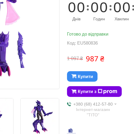
0
0
0
0
0
0
Днів
Годин
Хвилин
Готово до відправки
Код:
EU580836
987 ₴
1 097 ₴
Купити
Купити з
+380 (68) 412-57-80
Інтернет-магазин
"ТІТО"