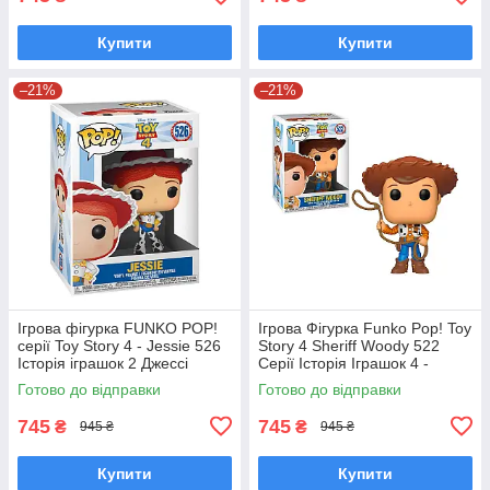
Купити
Купити
–21%
–21%
Ігрова фігурка FUNKO POP!
Ігрова Фігурка Funko Pop! Toy
серії Toy Story 4 - Jessie 526
Story 4 Sheriff Woody 522
Історія іграшок 2 Джессі
Серії Історія Іграшок 4 -
Фанко поп 37393
Шериф Вуді Фанко Поп
Готово до відправки
Готово до відправки
37383
745
745
₴
₴
945 ₴
945 ₴
Купити
Купити