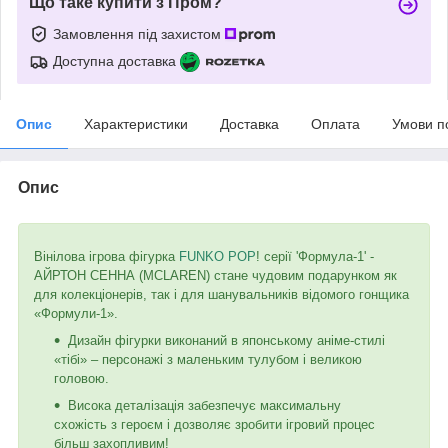
Що таке купити з Пром?
Замовлення під захистом
Доступна доставка
Опис
Характеристики
Доставка
Оплата
Умови п
Опис
Вінілова ігрова фігурка
FUNKO POP
! серії 'Формула-1' -
АЙРТОН СЕННА (MCLAREN) стане чудовим подарунком як
для колекціонерів, так і для шанувальників відомого гонщика
«Формули-1».
Дизайн фігурки виконаний в японському аніме-стилі
«тібі» – персонажі з маленьким тулубом і великою
головою.
Висока деталізація забезпечує максимальну
схожість з героєм і дозволяє зробити ігровий процес
більш захопливим!