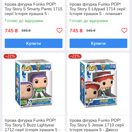
Ігрова фігурка Funko POP!
Ігрова фігурка Funko POP!
Toy Story 5 Smarty Pants 1715
Toy Story 5 Lilypad 1714 серії
серії Історія іграшок 5 -
Історія іграшок 5 - планшет
Смарті Пентс Фанко Поп
Ліліпад Фанко Поп 90770
Готово до відправки
Готово до відправки
90771
745
745
₴
₴
945 ₴
945 ₴
Купити
Купити
–21%
–21%
Ігрова фігурка Funko POP!
Ігрова фігурка Funko POP!
Toy Story 5 Buzz Lightyear
Toy Story 5 Jessie 1710 серії
1712 серії Історія іграшок 5 -
Історія іграшок 5 - Джессі