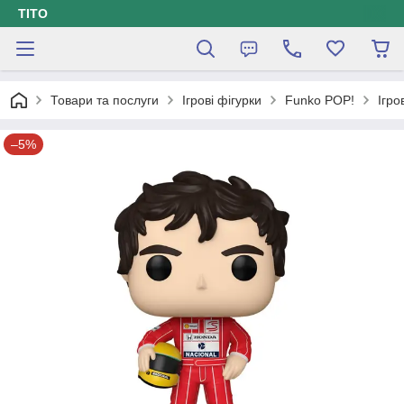
ТІТО
Товари та послуги
Ігрові фігурки
Funko POP!
Ігро
–5%