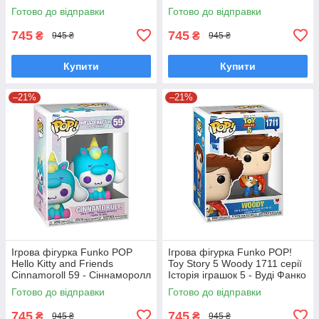
Базз Лайтер Фанко Поп
Фанко Поп 90766
Готово до відправки
Готово до відправки
90768
745
745
₴
₴
945 ₴
945 ₴
Купити
Купити
–21%
–21%
Ігрова фігурка Funko POP
Ігрова фігурка Funko POP!
Hello Kitty and Friends
Toy Story 5 Woody 1711 серії
Cinnamoroll 59 - Сіннаморолл
Історія іграшок 5 - Вуді Фанко
у костюмі єдинорога Фанко
Поп 90767
Готово до відправки
Готово до відправки
Поп 65748
745
745
₴
₴
945 ₴
945 ₴