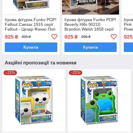
Ігрова фігурка Funko POP!
Ігрова фігурка Funko POP!
Ігро
Fallout Caesar 1915 серії
Beverly Hills 90210
Pink
Fallout - Цезар Фанко Поп
Brandon Walsh 1858 серії
Роже
90707
Район Беверлі Гіллз -
пант
925
925
925
₴
₴
995 ₴
995 ₴
Брендон Волш Фанко Поп
90247
Купити
Купити
Акційні пропозиції та новинки
–21%
–21%