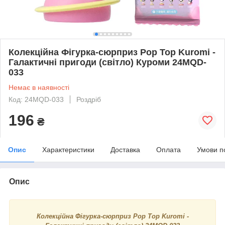
Колекційна Фігурка-сюрприз Pop Top Kuromi -
Галактичні пригоди (світло) Куроми 24MQD-
033
Немає в наявності
Код: 24MQD-033
Роздріб
196
₴
Опис
Характеристики
Доставка
Оплата
Умови п
Опис
Колекційна Фігурка-сюрприз Pop Top Kuromi -