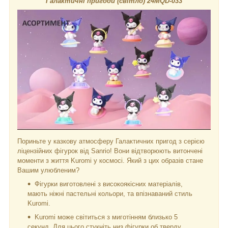
Галактичні пригоди (світло) 24MQD-033
Пориньте у казкову атмосферу Галактичних пригод з серією
ліцензійних фігурок від Sanrio! Вони відтворюють витончені
моменти з життя Kuromi у космосі. Який з цих образів стане
Вашим улюбленим?
Фігурки виготовлені з високоякісних матеріалів,
мають ніжні пастельні кольори, та впізнаваний стиль
Kuromi.
Kuromi може світиться з миготінням близько 5
секунд. Для цього стукніть низ фігурки об тверду