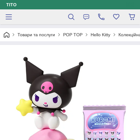
ТІТО
Товари та послуги
POP TOP
Hello Kitty
Колекційн