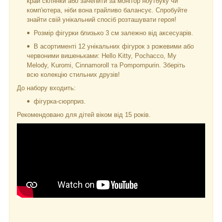
край склянки або зачепити за монітор ноутбуку чи
комп'ютера, ніби вона грайливо балансує. Спробуйте
знайти свій унікальний спосіб розташувати героя!
Розмір фігурки близько 3 см залежно від аксесуарів.
В асортименті 12 унікальних фігурок з рожевими або
червоними вишеньками: Hello Kitty, Pochacco, My
Melodу, Kuromi, Cinnamoroll та Pompompurin. Зберіть
всю колекцію стильних друзів!
До набору входить:
фігурка-сюрприз.
Рекомендовано для дітей віком від 15 років.