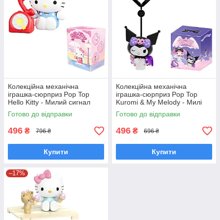
Колекційна механічна
Колекційна механічна
іграшка-сюрприз Pop Top
іграшка-сюрприз Pop Top
Hello Kitty - Милий сигнал
Kuromi & My Melody - Милі
24MDL-002
крильця 24MDL-003
Готово до відправки
Готово до відправки
496
496
₴
₴
796 ₴
696 ₴
Купити
Купити
–17%