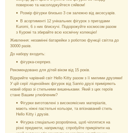
поверхню та насолоджуйтеся сяйвом!
Розмір фігурки близько 3 см залежно від аксесуарів.
В асортименті 12 унікальних фігурок з пригодами
Kuromi, 6 з них блискучі. Подорожуйте космосом разом
з Куромі та збирайте всю космічну колекцію!
Живлення: незамінні батарейки з роботою функції світла до
30000 разів.
До набору входить:
фігурка-сюрприз.
Рекомендовано для дітей віком від 15 років.
Відкрийте чарівний світ Hello Kitty разом з її милими друзями!
У цій серії ліцензійних фігурок від Sanrio друзі приміряють
новий образ зі стильними вишеньками. Який з цих героїв
стане Вашим улюбленим?
Фігурки виготовлені з високоякісних матеріалів,
мають ніжні пастельні кольори, та впізнаваний стиль
Hello Kitty і друзів.
Фігурка спеціально розроблена, щоб чіплятися на
різні предмети, наприклад: спробуйте прикріпити на