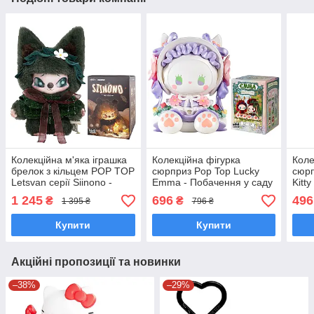
Колекційна м'яка іграшка
Колекційна фігурка
Коле
брелок з кільцем POP TOP
сюрприз Pop Top Lucky
сюрп
Letsvan серії Siinono -
Emma - Побачення у саду
Kitt
Шепіт лісу Поп топ 17SN-
Поп Топ MJ-000056
23W
1 245
696
496
₴
₴
1 395 ₴
796 ₴
0602
Купити
Купити
Акційні пропозиції та новинки
–38%
–29%