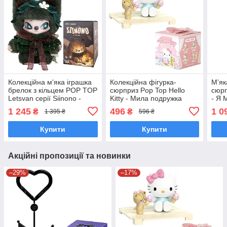
Колекційна м'яка іграшка
Колекційна фігурка-
М’як
брелок з кільцем POP TOP
сюрприз Pop Top Hello
сюрп
Letsvan серії Siinono -
Kitty - Мила подружка
- Я 
Шепіт лісу Поп топ 17SN-
23WH-002
1 245
496
1 0
₴
₴
1 395 ₴
596 ₴
0602
Купити
Купити
Акційні пропозиції та новинки
–29%
–17%