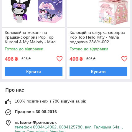
Колекційна механічна
Колекційна фігурка-сюрприз
іграшка-сюрприз Pop Top
Pop Top Hello Kitty - Мила
Kuromi & My Melody - Милі
подружка 23WH-002
крильця 24MDL-003
Готово до відправки
Готово до відправки
496
496
₴
₴
696 ₴
596 ₴
Купити
Купити
Про нас
100% позитивних з 786 відгуків за рік
Працює з 30.08.2016
м. Івано-Франківськ
телефон 0994414962, 0684125780, вул. Галицька 64в, ,
Івано-Франківськ, Україна