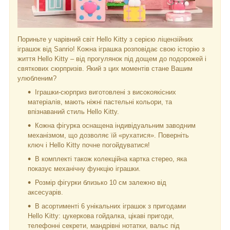
Пориньте у чарівний світ Hello Kitty з серією ліцензійних
іграшок від Sanrio! Кожна іграшка розповідає свою історію з
життя Hello Kitty – від прогулянок під дощем до подорожей і
святкових сюрпризів. Який з цих моментів стане Вашим
улюбленим?
Іграшки-сюрприз виготовлені з високоякісних
матеріалів, мають ніжні пастельні кольори, та
впізнаваний стиль Hello Kitty.
Кожна фігурка оснащена індивідуальним заводним
механізмом, що дозволяє їй «рухатися». Поверніть
ключ і Hello Kitty почне погойдуватися!
В комплекті також колекційна картка стерео, яка
показує механічну функцію іграшки.
Розмір фігурки близько 10 см залежно від
аксесуарів.
В асортименті 6 унікальних іграшок з пригодами
Hello Kitty: цукеркова гойдалка, цікаві пригоди,
телефонні секрети, мандрівні нотатки, вальс під