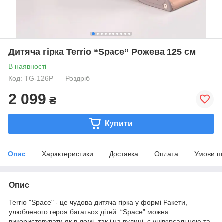
Дитяча гірка Terrio “Space” Рожева 125 см
В наявності
Код: TG-126P
Роздріб
2 099
₴
Купити
Опис
Характеристики
Доставка
Оплата
Умови п
Опис
Terrio "Space" - це чудова дитяча гірка у формі Ракети,
улюбленого героя багатьох дітей. “Space” можна
використовувати як в домі, так і на вулиці, є універсальною та