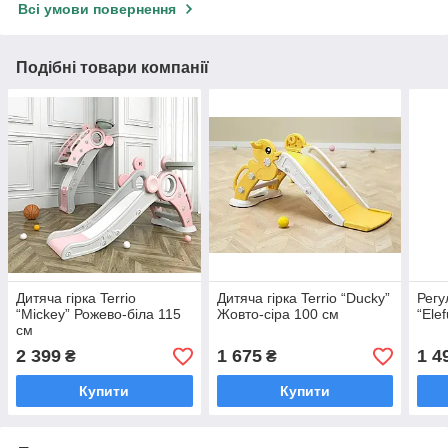
Всі умови повернення
Подібні товари компанії
Дитяча гірка Terrio
Дитяча гірка Terrio “Ducky”
Регу
“Mickey” Рожево-біла 115
Жовто-сіра 100 см
“Ele
см
2 399
1 675
1 4
₴
₴
Купити
Купити