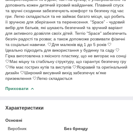
доповнить кожен дитячий ігровий майданчик. Плавний спуск
та зручні сходинки забезпечують комфорт та безпеку під час
гри. Легко складається та не займає багато місця, що робить
її зручною для зберігання та перенесення. “Space” - чудовий
вибір для батьків, які шукають безпечний та зручний варіант
для активного дозвілля своїх дітей. Terrio "Space" забезпечить
безліч радості та розваг, а також допоможе розвивати фізичні
та соціальні навички. 🤍Для малюків від 1 до 5 років 🤍
Ідеально підходить для використання у будинку та саду 🤍
Гірка виготовлена з якісного пластику, що не вигорає на сонці
🤍Має міцну та стабільну структуру, що гарантує безпечну гру
🤍Не має гострих кутів та виступів 🤍Яскравий та оригінальний
дизайн 🤍Широкий висувний вихід забезпечує м'яке
приземлення 🤍Легко складається
Приховати
Характеристики
Основні
Виробник
Без бренду