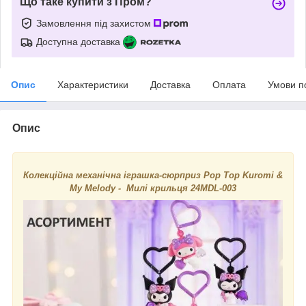
Що таке купити з Пром?
Замовлення під захистом
Доступна доставка
Опис
Характеристики
Доставка
Оплата
Умови п
Опис
Колекційна механічна іграшка-сюрприз Pop Top Kuromi &
My Melody - Милі крильця 24MDL-003