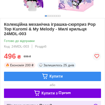
Колекційна механічна іграшка-сюрприз Pop
Top Kuromi & My Melody - Милі крильця
24MDL-003
Готово до відправки
Код: 24MDL-003
Роздріб
496
₴
696 ₴
Економія
200 ₴
Залишилось
25 днів
Купити
або
Купити з