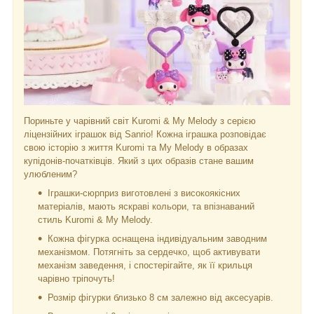
Пориньте у чарівний світ Kuromi & My Melody з серією
ліцензійних іграшок від Sanrio! Кожна іграшка розповідає
свою історію з життя Kuromi та My Melody в образах
купідонів-початківців. Який з цих образів стане вашим
улюбленим?
Іграшки-сюрприз виготовлені з високоякісних
матеріалів, мають яскраві кольори, та впізнаваний
стиль Kuromi & My Melody.
Кожна фігурка оснащена індивідуальним заводним
механізмом. Потягніть за сердечко, щоб активувати
механізм заведення, і спостерігайте, як її крильця
чарівно тріпочуть!
Розмір фігурки близько 8 см залежно від аксесуарів.