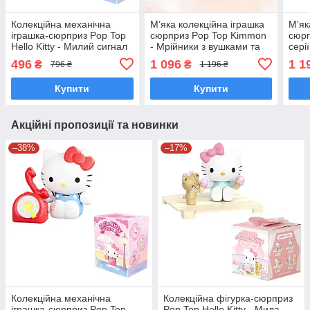
Колекційна механічна
М’яка колекційна іграшка
Мʼяк
іграшка-сюрприз Pop Top
сюрприз Pop Top Kimmon
сюрп
Hello Kitty - Милий сигнал
- Мрійники з вушками та
сері
24MDL-002
крильцями Поп Топ
MND
496
1 096
1 1
₴
₴
796 ₴
1 196 ₴
556016
Купити
Купити
Акційні пропозиції та новинки
–38%
–17%
Колекційна механічна
Колекційна фігурка-сюрприз
іграшка-сюрприз Pop Top
Pop Top Hello Kitty - Мила