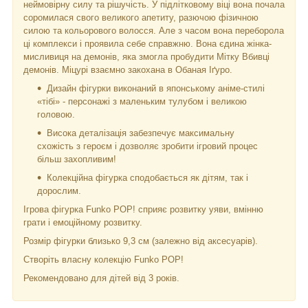
неймовірну силу та рішучість. У підлітковому віці вона почала
соромилася свого великого апетиту, разючою фізичною
силою та кольорового волосся. Але з часом вона переборола
ці комплекси і проявила себе справжню. Вона єдина жінка-
мисливиця на демонів, яка змогла пробудити Мітку Вбивці
демонів. Міцурі взаємно закохана в Обаная Іґуро.
Дизайн фігурки виконаний в японському аніме-стилі
«тібі» - персонажі з маленьким тулубом і великою
головою.
Висока деталізація забезпечує максимальну
схожість з героєм і дозволяє зробити ігровий процес
більш захопливим!
Колекційна фігурка сподобається як дітям, так і
дорослим.
Ігрова фігурка Funko POP! сприяє розвитку уяви, вмінню
грати і емоційному розвитку.
Розмір фігурки близько 9,3 см (залежно від аксесуарів).
Створіть власну колекцію Funko POP!
Рекомендовано для дітей від 3 років.