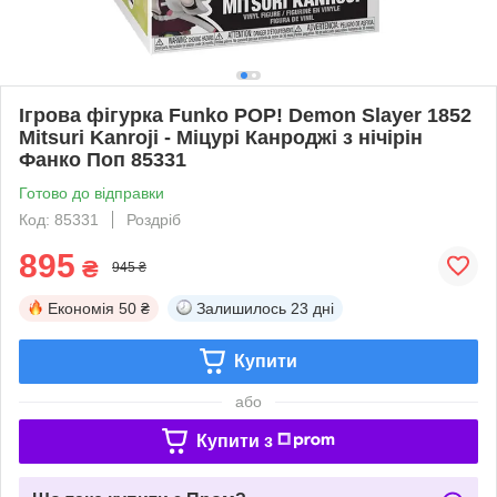
Ігрова фігурка Funko POP! Demon Slayer 1852
Mitsuri Kanroji - Міцурі Канроджі з нічірін
Фанко Поп 85331
Готово до відправки
Код: 85331
Роздріб
895
₴
945 ₴
Економія
50 ₴
Залишилось
23 дні
Купити
або
Купити з