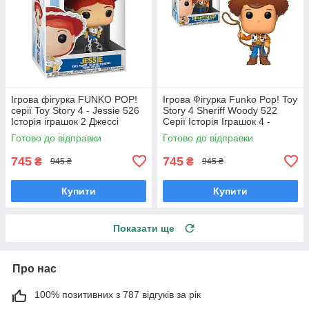
Ігрова фігурка FUNKO POP!
Ігрова Фігурка Funko Pop! Toy
серії Toy Story 4 - Jessie 526
Story 4 Sheriff Woody 522
Історія іграшок 2 Джессі
Серії Історія Іграшок 4 -
Фанко поп 37393
Шериф Вуді Фанко Поп
Готово до відправки
Готово до відправки
37383
745
745
₴
₴
945 ₴
945 ₴
Купити
Купити
Показати ще
Про нас
100% позитивних з 787 відгуків за рік