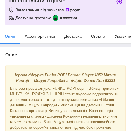
Що таке купити з Пром?
Замовлення під захистом
Доступна доставка
Опис
Характеристики
Доставка
Оплата
Умови п
Опис
Ігрова фігурка Funko POP! Demon Slayer 1852 Mitsuri
Kanroji - Міцурі Канроджі з нічірін Фанко Поп 85331
Вінілова ігрова фігурка FUNKO POP! серії «Вбивця демонів» -
МІЦУРІ КАНРОДЖІ З НІЧІРІН стане чудовим подарунком як
для колекціонерів, так і для шанувальників аніме «Вбивця
демонів». Міцурі Канроджі - мисливиця на демонів і Стовп
Кохання в організації Винищувачів демонів. Вона володіє
унікальним стилем «Дихання Кохання» і незвичним гнучким
мечем, схожим на батіг. Міцурі вирізняється надзвичайною
добротою та сором'язливістю, але під час бою проявляє