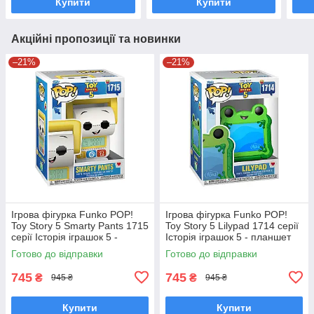
Купити
Купити
Акційні пропозиції та новинки
–21%
–21%
Ігрова фігурка Funko POP!
Ігрова фігурка Funko POP!
Toy Story 5 Smarty Pants 1715
Toy Story 5 Lilypad 1714 серії
серії Історія іграшок 5 -
Історія іграшок 5 - планшет
Смарті Пентс Фанко Поп
Ліліпад Фанко Поп 90770
Готово до відправки
Готово до відправки
90771
745
745
₴
₴
945 ₴
945 ₴
Купити
Купити