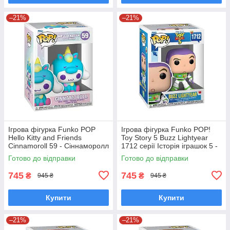
–21%
–21%
Ігрова фігурка Funko POP
Ігрова фігурка Funko POP!
Hello Kitty and Friends
Toy Story 5 Buzz Lightyear
Cinnamoroll 59 - Сіннаморолл
1712 серії Історія іграшок 5 -
у костюмі єдинорога Фанко
Базз Лайтер Фанко Поп
Готово до відправки
Готово до відправки
Поп 65748
90768
745
745
₴
₴
945 ₴
945 ₴
Купити
Купити
–21%
–21%