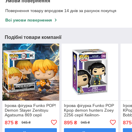
Умови повернення
Повернення товару впродовж 14 днів за рахунок покупця
Всі умови повернення
Подібні товари компанії
Ігрова фігурка Funko POP!
Ігрова фігурка Funko POP
Ігро
Demon Slayer Zenitsyu
Kpop demon hunters Zoey
KPop
Agatsuma 869 cерії
2256 серії Кейпоп-
Bobb
Вбивця демонів - Зеніцу
мисливиці на демонів - Зої
мисл
875
895
875
₴
₴
945 ₴
945 ₴
Аґацума Фанко поп 49012
Фанко Поп 95267
Бобб