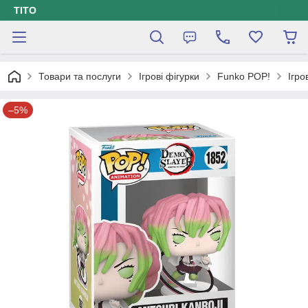
ТІТО
Товари та послуги
Ігрові фігурки
Funko POP!
Ігро
–5%