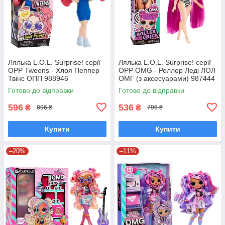
Лялька L.O.L. Surprise! серії
Лялька L.O.L. Surprise! серії
OPP Tweens - Хлоя Пеппер
OPP OMG - Роллер Леді ЛОЛ
Твінс ОПП 988946
ОМГ (з аксесуарами) 987444
Готово до відправки
Готово до відправки
596
536
₴
₴
896 ₴
796 ₴
Купити
Купити
–20%
–11%