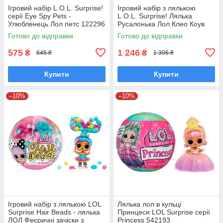
Ігровий набір L.O.L. Surprise!
Ігровий набір з лялькою
серії Eye Spy Pets -
L.O.L. Surprise! Лялька
Улюбленець Лол петс 122296
Русалонька Лол Клео Коув
510437
Готово до відправки
Готово до відправки
575
1 246
₴
₴
645 ₴
1 396 ₴
Купити
Купити
–10%
–10%
Ігровий набір з лялькою LOL
Лялька лол в кульці
Surprise Hair Beads - лялька
Принцеси LOL Surprise серії
ЛОЛ Феєричні зачіски з
Princess 542193