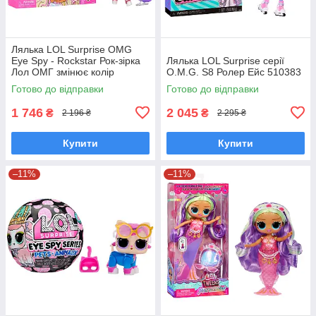
Лялька LOL Surprise OMG
Eye Spy - Rockstar Рок-зірка
Лялька LOL Surprise серії
Лол ОМГ змінює колір
O.M.G. S8 Ролер Ейс 510383
542681
Готово до відправки
Готово до відправки
1 746
2 045
₴
₴
2 196 ₴
2 295 ₴
Купити
Купити
–11%
–11%