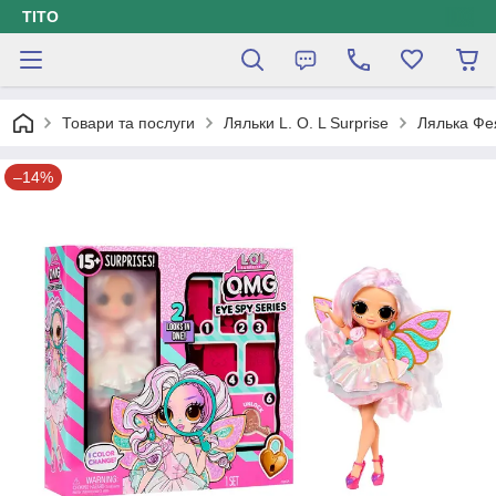
ТІТО
Товари та послуги
Ляльки L. O. L Surprise
Лялька Фея
–14%