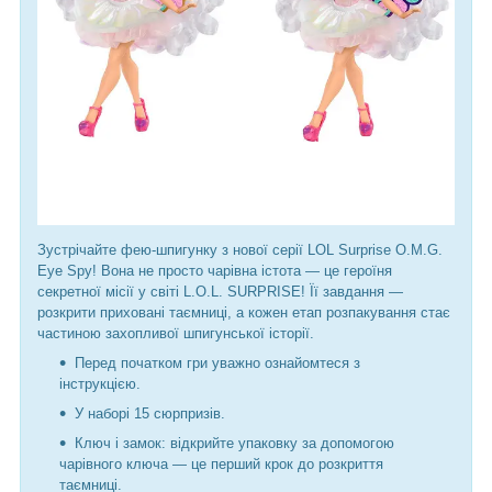
Зустрічайте фею-шпигунку з нової серії LOL Surprise O.M.G.
Eye Spy! Вона не просто чарівна істота — це героїня
секретної місії у світі L.O.L. SURPRISE! Її завдання —
розкрити приховані таємниці, а кожен етап розпакування стає
частиною захопливої шпигунської історії.
Перед початком гри уважно ознайомтеся з
інструкцією.
У наборі 15 сюрпризів.
Ключ і замок: відкрийте упаковку за допомогою
чарівного ключа — це перший крок до розкриття
таємниці.