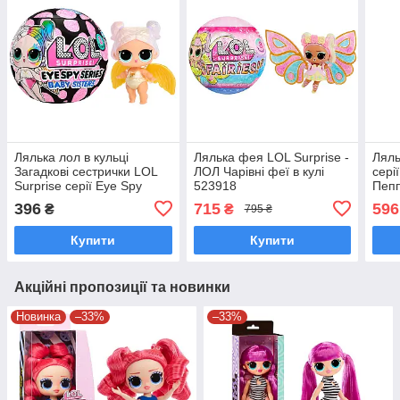
Лялька лол в кульці
Лялька фея LOL Surprise -
Ляль
Загадкові сестрички LOL
ЛОЛ Чарівні феї в кулі
сері
Surprise серії Eye Spy
523918
Пепп
Baby Sisters 542605
396
715
596
₴
₴
795 ₴
Купити
Купити
Акційні пропозиції та новинки
Новинка
–33%
–33%