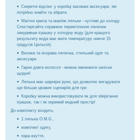
Секретні відсіки: у коробці заховані аксесуари, які
потрібно знайти та зібрати.
Магічні крила та макіяж ляльки - чутливі до холоду.
Спостерігайте справжнє перевтілення лялечки
зануривши іграшку у холодну воду (для кращого
результату вода має мати температуру нижче 15
градусів Цельсія).
Велика та яскрава лялечка, стильний одяг та
аксесуари.
Гарне довге волосся - можна змінювати зачіски
щодня!
Лялька має шарнірні руки, що дозволяє вигадувати
ще більше цікавих сценаріїв для гри.
Коробку можна використовувати як для зберігання
іграшок, так і як окремий модний простір!
До комплекту входить:
1 лялька O.M.G.,
комплект одягу,
пара взуття,