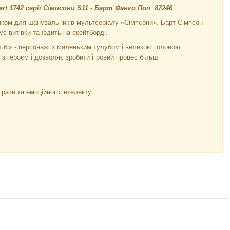
rt 1742 серії Сімпсони S11 - Барт Фанко Поп 87246
нком для шанувальників мультсеріалу «Сімпсони». Барт Сімпсон —
є витівки та їздить на скейтборді.
тібі» - персонажі з маленьким тулубом і великою головою.
з героєм і дозволяє зробити ігровий процес більш
.
рати та емоційного інтелекту.
.