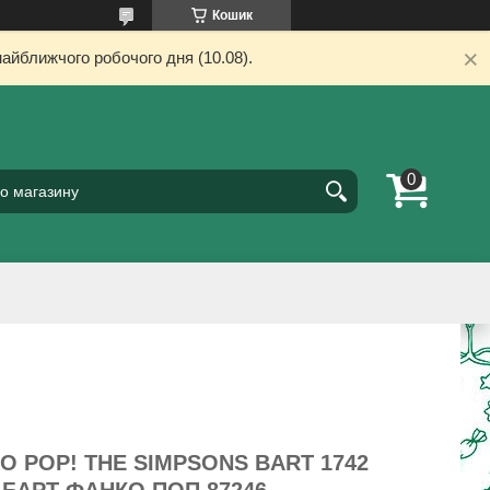
Кошик
айближчого робочого дня (10.08).
O POP! THE SIMPSONS BART 1742
- БАРТ ФАНКО ПОП 87246