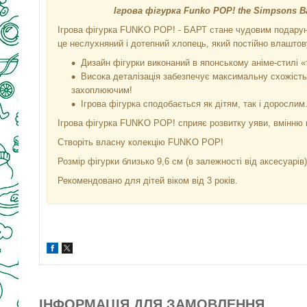
Ігрова фігурка Funko POP! the Simpsons Ba
Ігрова фігурка FUNKO POP! - БАРТ стане чудовим подару
це неслухняний і дотепний хлопець, який постійно влаштову
Дизайн фігурки виконаний в японському аніме-стилі «
Висока деталізація забезпечує максимальну схожість 
захоплюючим!
Ігрова фігурка сподобається як дітям, так і дорослим
Ігрова фігурка FUNKO POP! сприяє розвитку уяви, вмінню г
Створіть власну колекцію FUNKO POP!
Розмір фігурки близько 9,6 см (в залежності від аксесуарів)
Рекомендовано для дітей віком від 3 років.
ІНФОРМАЦІЯ ДЛЯ ЗАМОВЛЕННЯ