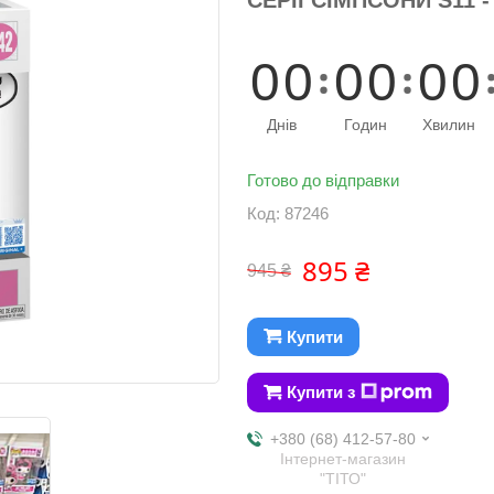
0
0
0
0
0
0
Днів
Годин
Хвилин
Готово до відправки
Код:
87246
895 ₴
945 ₴
Купити
Купити з
+380 (68) 412-57-80
Інтернет-магазин
"ТІТО"