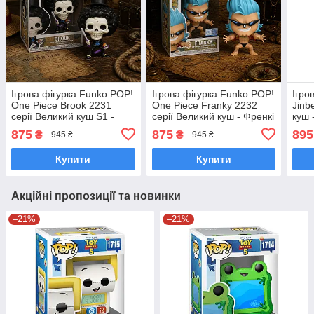
Ігрова фігурка Funko POP!
Ігрова фігурка Funko POP!
Ігро
One Piece Brook 2231
One Piece Franky 2232
Jinb
серії Великий куш S1 -
серії Великий куш - Френкі
куш 
Брук Фанко Поп 90644
Фанко Поп 90645
Фанк
875
875
895
₴
₴
945 ₴
945 ₴
Купити
Купити
Акційні пропозиції та новинки
–21%
–21%