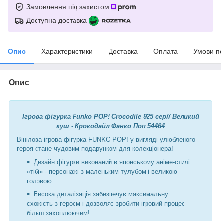
Замовлення під захистом
Доступна доставка
Опис
Характеристики
Доставка
Оплата
Умови п
Опис
Ігрова фігурка Funko POP! Crocodile 925 cерії Великий
куш - Крокодайл Фанко Поп 54464
Вінілова ігрова фігурка FUNKO POP! у вигляді улюбленого
героя стане чудовим подарунком для колекціонера!
Дизайн фігурки виконаний в японському аніме-стилі
«тібі» - персонажі з маленьким тулубом і великою
головою.
Висока деталізація забезпечує максимальну
схожість з героєм і дозволяє зробити ігровий процес
більш захоплюючим!