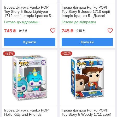
Ігрова фігурка Funko POP!
Ігрова фігурка Funko POP!
Toy Story 5 Buzz Lightyear
Toy Story 5 Jessie 1710 серії
1712 серії Історія іграшок 5 -
Історія іграшок 5 - Джессі
Базз Лайтер Фанко Поп
Фанко Поп 90766
Готово до відправки
Готово до відправки
90768
745
745
₴
₴
945 ₴
945 ₴
Купити
Купити
–21%
–21%
Ігрова фігурка Funko POP
Ігрова фігурка Funko POP!
Hello Kitty and Friends
Toy Story 5 Woody 1711 серії