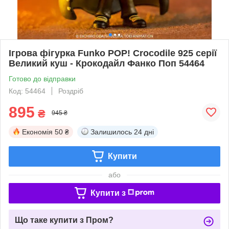
Ігрова фігурка Funko POP! Crocodile 925 cерії
Великий куш - Крокодайл Фанко Поп 54464
Готово до відправки
Код: 54464
Роздріб
895
₴
945 ₴
Економія
50 ₴
Залишилось
24 дні
Купити
або
Купити з
Що таке купити з Пром?