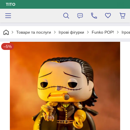
ТІТО
Товари та послуги
Ігрові фігурки
Funko POP!
Ігро
–5%