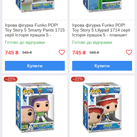
Ігрова фігурка Funko POP!
Ігрова фігурка Funko POP!
Toy Story 5 Smarty Pants 1715
Toy Story 5 Lilypad 1714 серії
серії Історія іграшок 5 -
Історія іграшок 5 - планшет
Смарті Пентс Фанко Поп
Ліліпад Фанко Поп 90770
Готово до відправки
Готово до відправки
90771
745
745
₴
₴
945 ₴
945 ₴
Купити
Купити
–21%
–21%