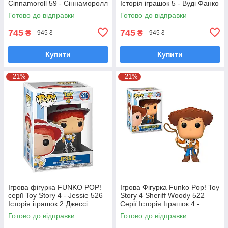
Cinnamoroll 59 - Сіннаморолл
Історія іграшок 5 - Вуді Фанко
у костюмі єдинорога Фанко
Поп 90767
Готово до відправки
Готово до відправки
Поп 65748
745
745
₴
₴
945 ₴
945 ₴
Купити
Купити
–21%
–21%
Ігрова фігурка FUNKO POP!
Ігрова Фігурка Funko Pop! Toy
серії Toy Story 4 - Jessie 526
Story 4 Sheriff Woody 522
Історія іграшок 2 Джессі
Серії Історія Іграшок 4 -
Фанко поп 37393
Шериф Вуді Фанко Поп
Готово до відправки
Готово до відправки
37383