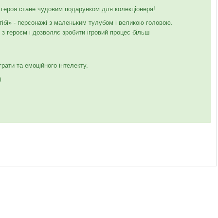
 героя стане чудовим подарунком для колекціонера!
тібі» - персонажі з маленьким тулубом і великою головою.
з героєм і дозволяє зробити ігровий процес більш
.
рати та емоційного інтелекту.
.