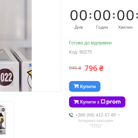
0
0
0
0
0
0
Днів
Годин
Хвилин
Готово до відправки
Код:
80275
796 ₴
846 ₴
Купити
Купити з
+380 (68) 412-57-80
Інтернет-магазин
"ТІТО"