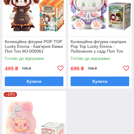
Колекційна фігурка POP TOP
Колекційна фігурка сюрприз
Lucky Emma - Кав'ярня Емма
Pop Top Lucky Emma -
Поп Топ MJ-000061
Побачення у саду Поп Топ
MJ-000056
Готово до відправки
Готово до відправки
495
696
₴
₴
795 ₴
796 ₴
Купити
Купити
–10%