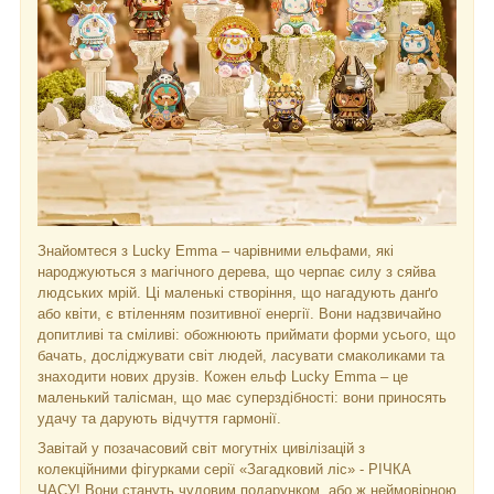
Знайомтеся з Lucky Emma – чарівними ельфами, які
народжуються з магічного дерева, що черпає силу з сяйва
людських мрій. Ці маленькі створіння, що нагадують данґо
або квіти, є втіленням позитивної енергії. Вони надзвичайно
допитливі та сміливі: обожнюють приймати форми усього, що
бачать, досліджувати світ людей, ласувати смаколиками та
знаходити нових друзів. Кожен ельф Lucky Emma – це
маленький талісман, що має суперздібності: вони приносять
удачу та дарують відчуття гармонії.
Завітай у позачасовий світ могутніх цивілізацій з
колекційними фігурками серії «Загадковий ліс» - РІЧКА
ЧАСУ! Вони стануть чудовим подарунком, або ж неймовірною