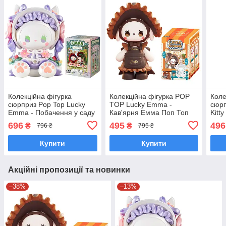
Колекційна фігурка
Колекційна фігурка POP
Коле
сюрприз Pop Top Lucky
TOP Lucky Emma -
сюрп
Emma - Побачення у саду
Кав'ярня Емма Поп Топ
Kitt
Поп Топ MJ-000056
MJ-000061
23W
696
495
496
₴
₴
796 ₴
795 ₴
Купити
Купити
Акційні пропозиції та новинки
–38%
–13%