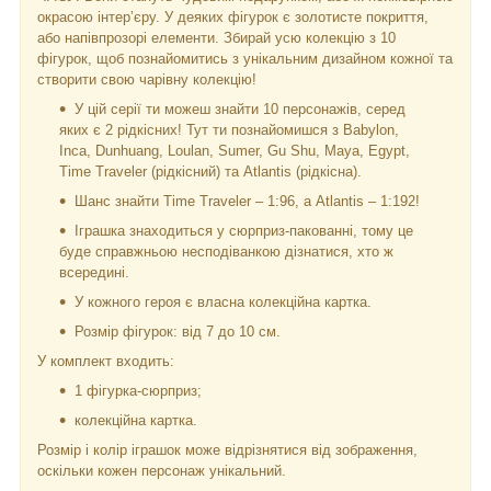
окрасою інтер’єру. У деяких фігурок є золотисте покриття,
або напівпрозорі елементи. Збирай усю колекцію з 10
фігурок, щоб познайомитись з унікальним дизайном кожної та
створити свою чарівну колекцію!
У цій серії ти можеш знайти 10 персонажів, серед
яких є 2 рідкісних! Тут ти познайомишся з Babylon,
Inca, Dunhuang, Loulan, Sumer, Gu Shu, Maya, Egypt,
Time Traveler (рідкісний) та Atlantis (рідкісна).
Шанс знайти Time Traveler – 1:96, а Atlantis – 1:192!
Іграшка знаходиться у сюрприз-пакованні, тому це
буде справжньою несподіванкою дізнатися, хто ж
всередині.
У кожного героя є власна колекційна картка.
Розмір фігурок: від 7 до 10 см.
У комплект входить:
1 фігурка-сюрприз;
колекційна картка.
Розмір і колір іграшок може відрізнятися від зображення,
оскільки кожен персонаж унікальний.