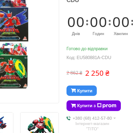
0
0
0
0
0
0
Днів
Годин
Хвилин
Готово до відправки
Код:
EU580881A-CDU
2 250 ₴
2 862 ₴
Купити
Купити з
+380 (68) 412-57-80
Інтернет-магазин
"ТІТО"