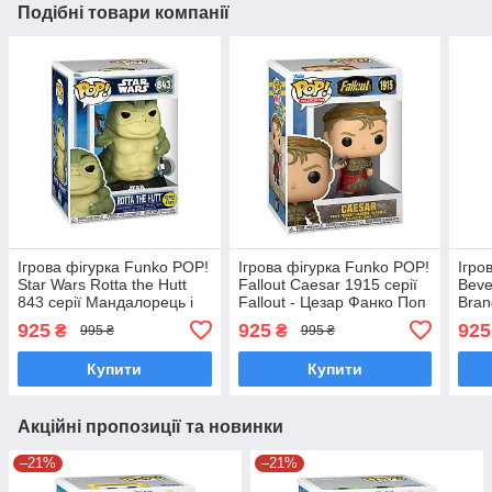
Подібні товари компанії
Ігрова фігурка Funko POP!
Ігрова фігурка Funko POP!
Ігро
Star Wars Rotta the Hutt
Fallout Caesar 1915 серії
Beve
843 серії Мандалорець і
Fallout - Цезар Фанко Поп
Bran
Ґроґу - Ротта Хатт (GW)
90707
Райо
925
925
925
₴
₴
995 ₴
995 ₴
Фанко Поп 90823
Бре
902
Купити
Купити
Акційні пропозиції та новинки
–21%
–21%