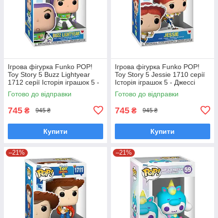
Ігрова фігурка Funko POP!
Ігрова фігурка Funko POP!
Toy Story 5 Buzz Lightyear
Toy Story 5 Jessie 1710 серії
1712 серії Історія іграшок 5 -
Історія іграшок 5 - Джессі
Базз Лайтер Фанко Поп
Фанко Поп 90766
Готово до відправки
Готово до відправки
90768
745
745
₴
₴
945 ₴
945 ₴
Купити
Купити
–21%
–21%