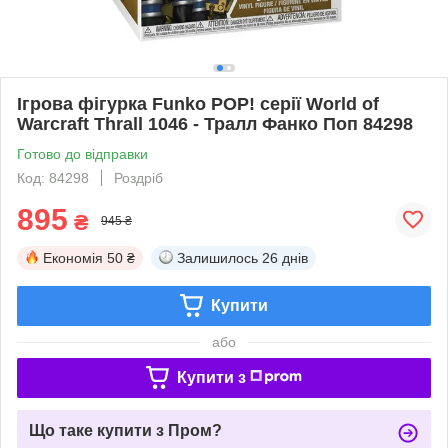
Ігрова фігурка Funko POP! серії World of
Warcraft Thrall 1046 - Тралл Фанко Поп 84298
Готово до відправки
Код: 84298
Роздріб
895
₴
945 ₴
Економія
50 ₴
Залишилось
26 днів
Купити
або
Купити з
Що таке купити з Пром?