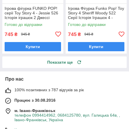
Ігрова фігурка FUNKO POP!
Ігрова Фігурка Funko Pop! Toy
серії Toy Story 4 - Jessie 526
Story 4 Sheriff Woody 522
Історія іграшок 2 Джессі
Серії Історія Іграшок 4 -
Фанко поп 37393
Шериф Вуді Фанко Поп
Готово до відправки
Готово до відправки
37383
745
745
₴
₴
945 ₴
945 ₴
Купити
Купити
Показати ще
Про нас
100% позитивних з 787 відгуків за рік
Працює з 30.08.2016
м. Івано-Франківськ
телефон 0994414962, 0684125780, вул. Галицька 64в, ,
Івано-Франківськ, Україна