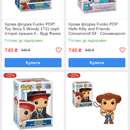
Ігрова фігурка Funko POP!
Ігрова фігурка Funko POP
Toy Story 5 Woody 1711 серії
Hello Kitty and Friends
Історія іграшок 5 - Вуді Фанко
Cinnamoroll 59 - Сіннаморолл
Поп 90767
у костюмі єдинорога Фанко
Готово до відправки
Готово до відправки
Поп 65748
745
745
₴
₴
945 ₴
945 ₴
Купити
Купити
–21%
–21%