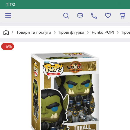
ТІТО
Товари та послуги
Ігрові фігурки
Funko POP!
Ігро
–5%