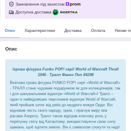
Замовлення під захистом
Доступна доставка
Опис
Характеристики
Доставка
Оплата
Умови п
Опис
Ігрова фігурка Funko POP! серії World of Warcraft Thrall
1046 - Тралл Фанко Поп 84298
Вінілова ігрова фігурка FUNKO POP! серії «World of Warcraft»
- ТРАЛЛ стане чудовим подарунком як для колекціонерів, так
і для шанувальників відеогри «World of Warcraft»! Тралл –
один із найвідоміших персонажів відеогри World of Warcraft,
який пройшов шлях від раба до мудрого вождя Орди. Він
відновив честь свого народу, орків, і прагнув миру між
расами Азероту. Тралл також відіграв ключову роль у
порятунку світу від Катаклізму, використовуючи свою силу
шамана, щоб зцілити землю. Він є символом спокути та надії