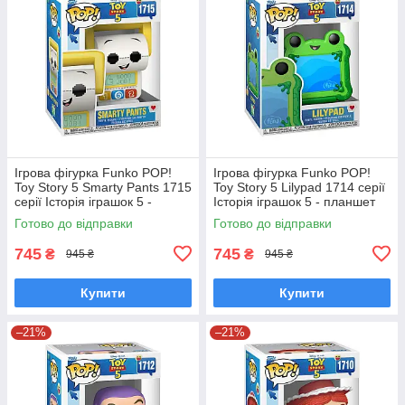
Ігрова фігурка Funko POP!
Ігрова фігурка Funko POP!
Toy Story 5 Smarty Pants 1715
Toy Story 5 Lilypad 1714 серії
серії Історія іграшок 5 -
Історія іграшок 5 - планшет
Смарті Пентс Фанко Поп
Ліліпад Фанко Поп 90770
Готово до відправки
Готово до відправки
90771
745
745
₴
₴
945 ₴
945 ₴
Купити
Купити
–21%
–21%