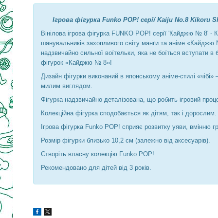
Ігрова фігурка Funko POP! серії Kaiju No.8 Kikoru
Вінілова ігрова фігурка FUNKO POP! серії 'Кайджю № 8' - 
шанувальників захопливого світу манґи та аніме «Кайджю №
надзвичайно сильної воїтельки, яка не боїться вступати в 
фігурок «Кайджю № 8»!
Дизайн фігурки виконаний в японському аніме-стилі «чібі»
милим виглядом.
Фігурка надзвичайно деталізована, що робить ігровий проц
Колекційна фігурка сподобається як дітям, так і дорослим.
Ігрова фігурка Funko POP! сприяє розвитку уяви, вмінню гр
Розмір фігурки близько 10,2 см (залежно від аксесуарів).
Створіть власну колекцію Funko POP!
Рекомендовано для дітей від 3 років.