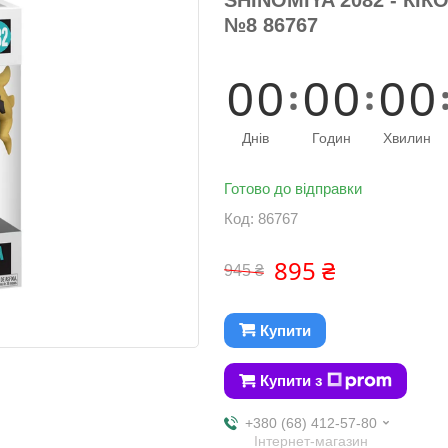
№8 86767
0
0
0
0
0
0
Днів
Годин
Хвилин
Готово до відправки
Код:
86767
895 ₴
945 ₴
Купити
Купити з
+380 (68) 412-57-80
Інтернет-магазин