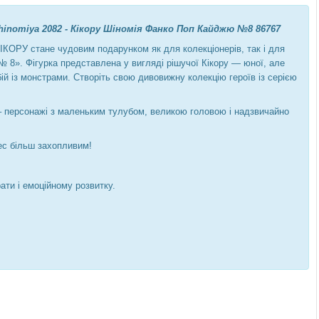
 Shinomiya 2082 - Кікору Шіномія Фанко Поп Кайджю №8 86767
КІКОРУ стане чудовим подарунком як для колекціонерів, так і для
 8». Фігурка представлена у вигляді рішучої Кікору — юної, але
бій із монстрами. Створіть свою дивовижну колекцію героїв із серією
 – персонажі з маленьким тулубом, великою головою і надзвичайно
ес більш захопливим!
ати і емоційному розвитку.