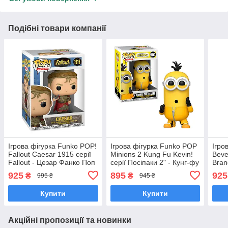
Подібні товари компанії
Ігрова фігурка Funko POP!
Ігрова фігурка Funko POP
Ігро
Fallout Caesar 1915 серії
Minions 2 Kung Fu Kevin!
Beve
Fallout - Цезар Фанко Поп
cерії Посіпаки 2" - Кунг-фу
Bran
90707
Кевін" 47804
Райо
925
895
925
₴
₴
995 ₴
945 ₴
Бре
902
Купити
Купити
Акційні пропозиції та новинки