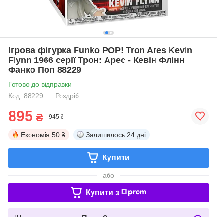
Ігрова фігурка Funko POP! Tron Ares Kevin
Flynn 1966 серії Трон: Арес - Кевін Флінн
Фанко Поп 88229
Готово до відправки
Код: 88229
Роздріб
895
₴
945 ₴
Економія
50 ₴
Залишилось
24 дні
Купити
або
Купити з