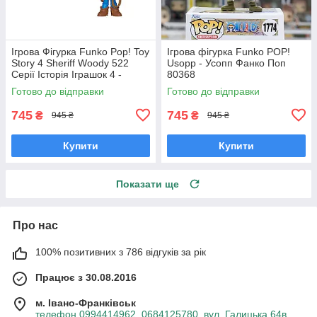
Ігрова Фігурка Funko Pop! Toy
Ігрова фігурка Funko POP!
Story 4 Sheriff Woody 522
Usopp - Усопп Фанко Поп
Серії Історія Іграшок 4 -
80368
Шериф Вуді Фанко Поп
Готово до відправки
Готово до відправки
37383
745
745
₴
₴
945 ₴
945 ₴
Купити
Купити
Показати ще
Про нас
100% позитивних з 786 відгуків за рік
Працює з 30.08.2016
м. Івано-Франківськ
телефон 0994414962, 0684125780, вул. Галицька 64в, ,