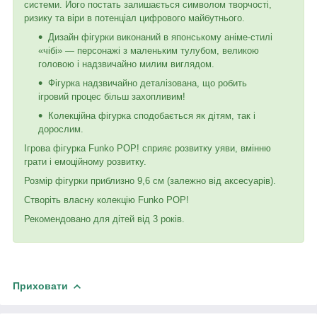
системи. Його постать залишається символом творчості,
ризику та віри в потенціал цифрового майбутнього.
Дизайн фігурки виконаний в японському аніме-стилі
«чібі» — персонажі з маленьким тулубом, великою
головою і надзвичайно милим виглядом.
Фігурка надзвичайно деталізована, що робить
ігровий процес більш захопливим!
Колекційна фігурка сподобається як дітям, так і
дорослим.
Ігрова фігурка Funko POP! сприяє розвитку уяви, вмінню
грати і емоційному розвитку.
Розмір фігурки приблизно 9,6 см (залежно від аксесуарів).
Створіть власну колекцію Funko POP!
Рекомендовано для дітей від 3 років.
Приховати