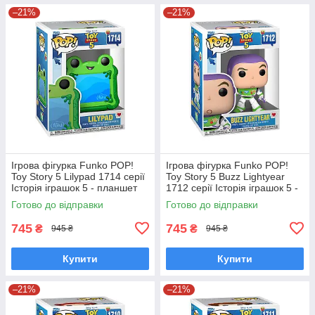
–21%
–21%
Ігрова фігурка Funko POP!
Ігрова фігурка Funko POP!
Toy Story 5 Lilypad 1714 серії
Toy Story 5 Buzz Lightyear
Історія іграшок 5 - планшет
1712 серії Історія іграшок 5 -
Ліліпад Фанко Поп 90770
Базз Лайтер Фанко Поп
Готово до відправки
Готово до відправки
90768
745
745
₴
₴
945 ₴
945 ₴
Купити
Купити
–21%
–21%