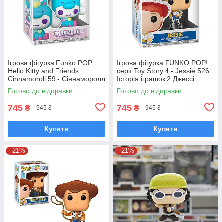
Ігрова фігурка Funko POP
Ігрова фігурка FUNKO POP!
Hello Kitty and Friends
серії Toy Story 4 - Jessie 526
Cinnamoroll 59 - Сіннаморолл
Історія іграшок 2 Джессі
у костюмі єдинорога Фанко
Фанко поп 37393
Готово до відправки
Готово до відправки
Поп 65748
745
745
₴
₴
945 ₴
945 ₴
Купити
Купити
–21%
–21%