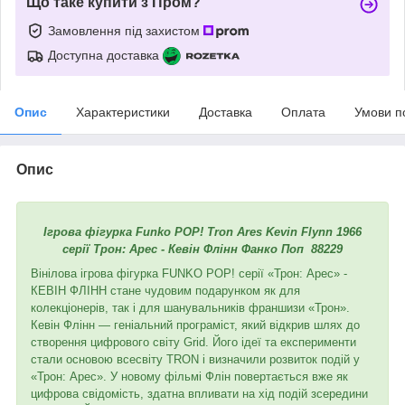
Що таке купити з Пром?
Замовлення під захистом
Доступна доставка
Опис
Характеристики
Доставка
Оплата
Умови п
Опис
Ігрова фігурка Funko POP! Tron Ares Kevin Flynn 1966
серії Трон: Арес - Кевін Флінн Фанко Поп 88229
Вінілова ігрова фігурка FUNKO POP! серії «Трон: Арес» -
КЕВІН ФЛІНН стане чудовим подарунком як для
колекціонерів, так і для шанувальників франшизи «Трон».
Кевін Флінн — геніальний програміст, який відкрив шлях до
створення цифрового світу Grid. Його ідеї та експерименти
стали основою всесвіту TRON і визначили розвиток подій у
«Трон: Арес». У новому фільмі Флін повертається вже як
цифрова свідомість, здатна впливати на хід подій зсередини