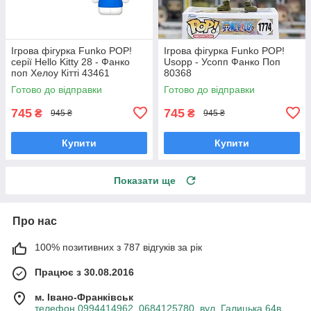
Ігрова фігурка Funko POP!
Ігрова фігурка Funko POP!
серії Hello Kitty 28 - Фанко
Usopp - Усопп Фанко Поп
поп Хелоу Кітті 43461
80368
Готово до відправки
Готово до відправки
745
745
₴
₴
945 ₴
945 ₴
Купити
Купити
Показати ще
Про нас
100% позитивних з 787 відгуків за рік
Працює з 30.08.2016
м. Івано-Франківськ
телефон 0994414962, 0684125780, вул. Галицька 64в, ,