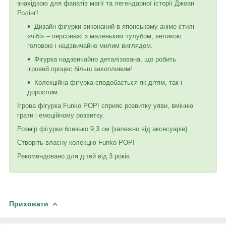
знахідкою для фанатів магії та легендарної історії Джоан
Ролінґ!
Дизайн фігурки виконаний в японському аніме-стилі
«чібі» – персонажі з маленьким тулубом, великою
головою і надзвичайно милим виглядом.
Фігурка надзвичайно деталізована, що робить
ігровий процес більш захопливим!
Колекційна фігурка сподобається як дітям, так і
дорослим.
Ігрова фігурка Funko POP! сприяє розвитку уяви, вмінню
грати і емоційному розвитку.
Розмір фігурки близько 9,3 см (залежно від аксесуарів).
Створіть власну колекцію Funko POP!
Рекомендовано для дітей від 3 років.
Приховати