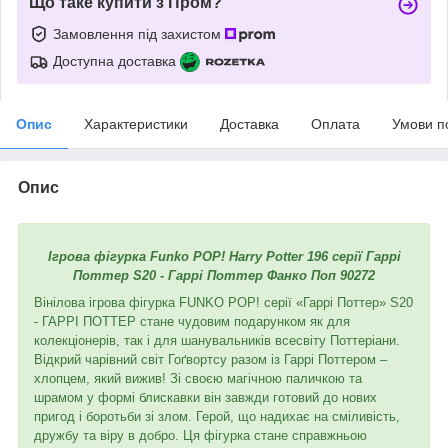
Що таке купити з Пром?
Замовлення під захистом
Доступна доставка
Опис
Характеристики
Доставка
Оплата
Умови п
Опис
Ігрова фігурка Funko POP! Harry Potter 196 серії Гаррі
Поттер S20 - Гаррі Поттер Фанко Поп 90272
Вінілова ігрова фігурка FUNKO POP! серії «Гаррі Поттер» S20
- ГАРРІ ПОТТЕР стане чудовим подарунком як для
колекціонерів, так і для шанувальників всесвіту Поттеріани.
Відкрий чарівний світ Гоґвортсу разом із Гаррі Поттером –
хлопцем, який вижив! Зі своєю магічною паличкою та
шрамом у формі блискавки він завжди готовий до нових
пригод і боротьби зі злом. Герой, що надихає на сміливість,
дружбу та віру в добро. Ця фігурка стане справжньою