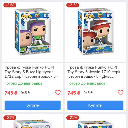
–21%
–21%
Ігрова фігурка Funko POP!
Ігрова фігурка Funko POP!
Toy Story 5 Buzz Lightyear
Toy Story 5 Jessie 1710 серії
1712 серії Історія іграшок 5 -
Історія іграшок 5 - Джессі
Базз Лайтер Фанко Поп
Фанко Поп 90766
Готово до відправки
Готово до відправки
90768
745
745
₴
₴
945 ₴
945 ₴
Купити
Купити
–21%
–21%