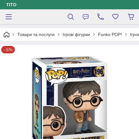
ТІТО
Товари та послуги
Ігрові фігурки
Funko POP!
Ігро
–5%