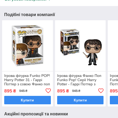
Подібні товари компанії
Ігрова фігурка Funko POP!
Ігрова фігурка Фанко Поп
Ігро
Harry Potter 31 - Гаррі
Funko Pop! Серії Harry
Funk
Поттер з совою Фанко поп
Potter - Гаррі Поттер з
Потт
11915-PX-1K1
паличкою 5858
Альб
895
895
895
₴
₴
945 ₴
945 ₴
Купити
Купити
Акційні пропозиції та новинки