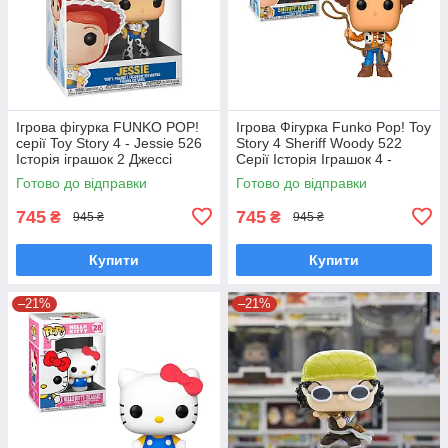
Ігрова фігурка FUNKO POP!
Ігрова Фігурка Funko Pop! Toy
серії Toy Story 4 - Jessie 526
Story 4 Sheriff Woody 522
Історія іграшок 2 Джессі
Серії Історія Іграшок 4 -
Фанко поп 37393
Шериф Вуді Фанко Поп
Готово до відправки
Готово до відправки
37383
745
745
₴
₴
945 ₴
945 ₴
Купити
Купити
–21%
–21%