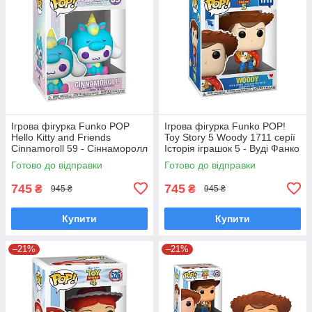
Ігрова фігурка Funko POP
Ігрова фігурка Funko POP!
Hello Kitty and Friends
Toy Story 5 Woody 1711 серії
Cinnamoroll 59 - Сіннаморолл
Історія іграшок 5 - Вуді Фанко
у костюмі єдинорога Фанко
Поп 90767
Готово до відправки
Готово до відправки
Поп 65748
745
745
₴
₴
945 ₴
945 ₴
Купити
Купити
–21%
–21%